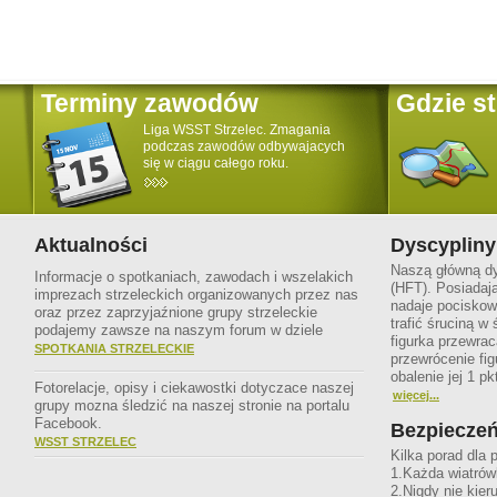
Terminy zawodów
Gdzie s
Liga WSST Strzelec. Zmagania
podczas zawodów odbywajacych
się w ciągu całego roku.
Aktualności
Dyscypliny
Naszą główną dys
Informacje o spotkaniach, zawodach i wszelakich
(HFT). Posiadaj
imprezach strzeleckich organizowanych przez nas
nadaje pociskowi
oraz przez zaprzyjaźnione grupy strzeleckie
trafić śruciną w 
podajemy zawsze na naszym forum w dziele
figurka przewrac
SPOTKANIA STRZELECKIE
przewrócenie figu
obalenie jej 1 pk
Fotorelacje, opisy i ciekawostki dotyczace naszej
więcej...
grupy mozna śledzić na naszej stronie na portalu
Facebook.
Bezpiecze
WSST STRZELEC
Kilka porad dla 
1.Każda wiatrów
2.Nigdy nie kieru