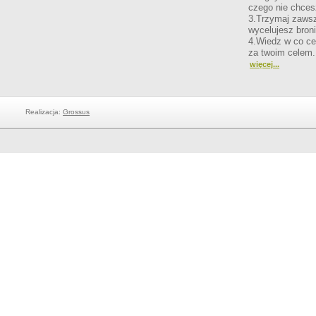
czego nie chces
3.Trzymaj zawsz
wycelujesz broni
4.Wiedz w co cel
za twoim celem.
więcej...
Realizacja:
Grossus