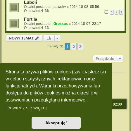
Luboń
Ostatni post autor:
pawelw
«
2014-10-08, 05:56
Odpowiedzi:
36
1
2
3
Fort Ia
Ostatni post autor:
Grossus
«
2014-10-07, 22:17
Odpowiedzi:
13
NOWY TEMAT
1
2
Następna
Tematy: 31
Przejdź do
Twoje uprawnienia na tym forum
Strona ta używa plików cookies (tzw. ciasteczka)
Nie możesz
tworzyć nowych tematów
w celach statystycznych, reklamowych oraz
Nie możesz
odpowiadać w tematach
Nie możesz
zmieniać swoich postów
funkcjonalnych. Warunki przechowywania lub
Nie możesz
usuwać swoich postów
dostępu do plików cookies można określić w
Nie możesz
dodawać załączników
ustawieniach przeglądarki internetowej.
Strona główna
Strefa czasowa
UTC+02:00
Dowiedz się więcej
Technologię dostarcza
phpBB
® Forum Software © phpBB Limited
Polski pakiet językowy dostarcza
phpBB.pl
Akceptuję!
Style: Green-Style by Joyce&Luna
phpBB-Style-Design
Zasady ochrony danych osobowych
|
Regulamin