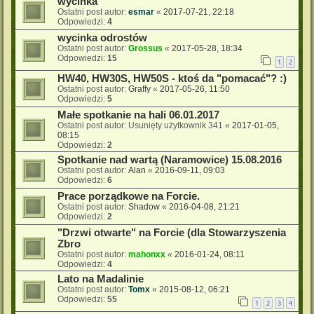
wycinka
Ostatni post autor:
esmar
«
2017-07-21, 22:18
Odpowiedzi:
4
wycinka odrostów
Ostatni post autor:
Grossus
«
2017-05-28, 18:34
Odpowiedzi:
15
1
2
HW40, HW30S, HW50S - ktoś da "pomacać"? :)
Ostatni post autor:
Graffy
«
2017-05-26, 11:50
Odpowiedzi:
5
Małe spotkanie na hali 06.01.2017
Ostatni post autor:
Usunięty użytkownik 341
«
2017-01-05,
08:15
Odpowiedzi:
2
Spotkanie nad wartą (Naramowice) 15.08.2016
Ostatni post autor:
Alan
«
2016-09-11, 09:03
Odpowiedzi:
6
Prace porządkowe na Forcie.
Ostatni post autor:
Shadow
«
2016-04-08, 21:21
Odpowiedzi:
2
"Drzwi otwarte" na Forcie (dla Stowarzyszenia
Zbro
Ostatni post autor:
mahonxx
«
2016-01-24, 08:11
Odpowiedzi:
4
Lato na Madalinie
Ostatni post autor:
Tomx
«
2015-08-12, 06:21
Odpowiedzi:
55
1
2
3
4