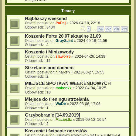
Tematy
Najbliższy weekend
Ostatni post autor:
PaPaj
«
2026-04-18, 22:18
Odpowiedzi:
3434
1
226
227
228
229
…
Koszenie Fortu 20,07 aktualne 21,09
Ostatni post autor:
GraySaint
«
2024-09-19, 11:59
Odpowiedzi:
8
Koszenie i Minizawody
Ostatni post autor:
slawol75
«
2024-04-26, 14:39
Odpowiedzi:
12
Strzelanie pod dachem.
Ostatni post autor:
ninalken
«
2023-08-27, 19:55
Odpowiedzi:
2
MIEJSCE SPOTKAŃ WEEKENDOWYCH
Ostatni post autor:
mahonxx
«
2022-04-04, 10:25
Odpowiedzi:
10
Miejsce do treningu strzelania
Ostatni post autor:
WuDe
«
2022-03-06, 17:05
Odpowiedzi:
1
Grzybobranie [14.09.2019]
Ostatni post autor:
Maciej.Sz
«
2019-09-12, 16:54
Odpowiedzi:
2
Koszenie i ścinanie odrostów
Ostatni post autor:
Usunięty użytkownik 341
«
2019-08-19,