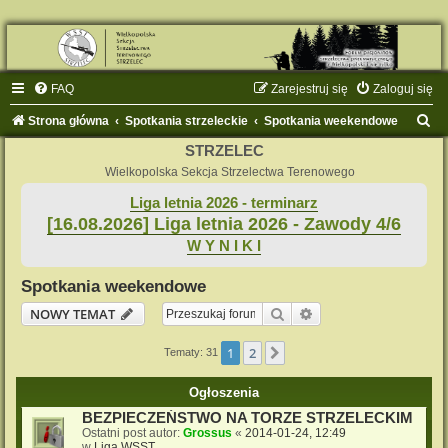
FAQ
Zarejestruj się
Zaloguj się
S
Strona główna
Spotkania strzeleckie
Spotkania weekendowe
z
STRZELEC
u
Wielkopolska Sekcja Strzelectwa Terenowego
k
Liga letnia 2026 - terminarz
[16.08.2026] Liga letnia 2026 - Zawody 4/6
a
W Y N I K I
j
Spotkania weekendowe
Szukaj
Wyszukiwanie zaaw
NOWY TEMAT
1
2
Następna
Tematy: 31
Ogłoszenia
BEZPIECZEŃSTWO NA TORZE STRZELECKIM
Ostatni post autor:
Grossus
«
2014-01-24, 12:49
w
Liga WSST