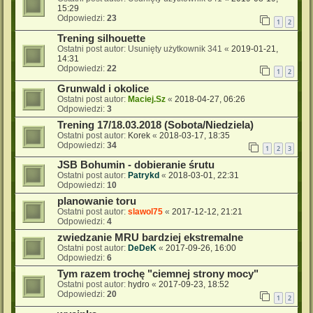
15:29
Odpowiedzi:
23
1
2
Trening silhouette
Ostatni post autor:
Usunięty użytkownik 341
«
2019-01-21,
14:31
Odpowiedzi:
22
1
2
Grunwald i okolice
Ostatni post autor:
Maciej.Sz
«
2018-04-27, 06:26
Odpowiedzi:
3
Trening 17/18.03.2018 (Sobota/Niedziela)
Ostatni post autor:
Korek
«
2018-03-17, 18:35
Odpowiedzi:
34
1
2
3
JSB Bohumin - dobieranie śrutu
Ostatni post autor:
Patrykd
«
2018-03-01, 22:31
Odpowiedzi:
10
planowanie toru
Ostatni post autor:
slawol75
«
2017-12-12, 21:21
Odpowiedzi:
4
zwiedzanie MRU bardziej ekstremalne
Ostatni post autor:
DeDeK
«
2017-09-26, 16:00
Odpowiedzi:
6
Tym razem trochę "ciemnej strony mocy"
Ostatni post autor:
hydro
«
2017-09-23, 18:52
Odpowiedzi:
20
1
2