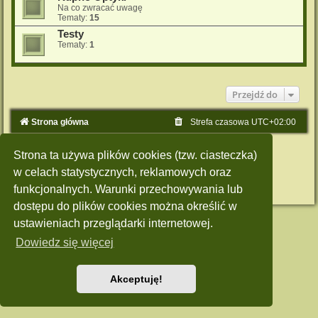
Na co zwracać uwagę
Tematy:
15
Testy
Tematy:
1
Przejdź do
Strona główna
Strefa czasowa
UTC+02:00
Technologię dostarcza
phpBB
® Forum Software © phpBB Limited
Strona ta używa plików cookies (tzw. ciasteczka)
Polski pakiet językowy dostarcza
phpBB.pl
Style: Green-Style by Joyce&Luna
phpBB-Style-Design
w celach statystycznych, reklamowych oraz
Zasady ochrony danych osobowych
|
Regulamin
funkcjonalnych. Warunki przechowywania lub
dostępu do plików cookies można określić w
ustawieniach przeglądarki internetowej.
Dowiedz się więcej
Akceptuję!