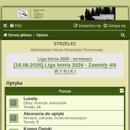
FAQ
Zarejestruj się
Zaloguj się
S
Strona główna
Optyka
z
STRZELEC
u
Wielkopolska Sekcja Strzelectwa Terenowego
k
Liga letnia 2026 - terminarz
[16.08.2026] Liga letnia 2026 - Zawody 4/6
a
W Y N I K I
j
Optyka
Forum
Lunety
Opisy, recenzje, wskazówki
Tematy:
14
Akcesoria do optyki
Montaże, zakrywki, środki konserwujace
Tematy:
5
Kupno Optyki