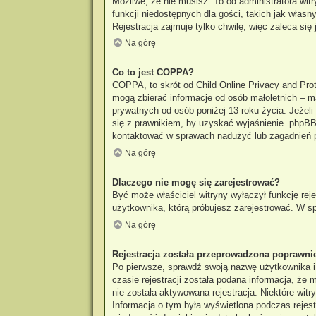
Możliwe, że nie musisz. To od administratora wit
funkcji niedostępnych dla gości, takich jak włas
Rejestracja zajmuje tylko chwilę, więc zaleca się 
Na górę
Co to jest COPPA?
COPPA, to skrót od Child Online Privacy and Prot
mogą zbierać informacje od osób małoletnich – m
prywatnych od osób poniżej 13 roku życia. Jeżeli
się z prawnikiem, by uzyskać wyjaśnienie. phpBB 
kontaktować w sprawach nadużyć lub zagadnień p
Na górę
Dlaczego nie mogę się zarejestrować?
Być może właściciel witryny wyłączył funkcję reje
użytkownika, którą próbujesz zarejestrować. W sp
Na górę
Rejestracja została przeprowadzona poprawnie
Po pierwsze, sprawdź swoją nazwę użytkownika i
czasie rejestracji została podana informacja, że
nie została aktywowana rejestracja. Niektóre wit
Informacja o tym była wyświetlona podczas rejestr