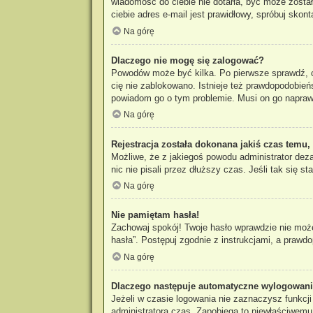
wiadomość do ciebie nie dotarła, być może zosta
ciebie adres e-mail jest prawidłowy, spróbuj skon
Na górę
Dlaczego nie mogę się zalogować?
Powodów może być kilka. Po pierwsze sprawdź, czy
cię nie zablokowano. Istnieje też prawdopodobieńs
powiadom go o tym problemie. Musi on go napraw
Na górę
Rejestracja została dokonana jakiś czas temu,
Możliwe, że z jakiegoś powodu administrator dez
nic nie pisali przez dłuższy czas. Jeśli tak się
Na górę
Nie pamiętam hasła!
Zachowaj spokój! Twoje hasło wprawdzie nie może
hasła”. Postępuj zgodnie z instrukcjami, a praw
Na górę
Dlaczego następuje automatyczne wylogowan
Jeżeli w czasie logowania nie zaznaczysz funkcj
administratora czas. Zapobiega to niewłaściwem