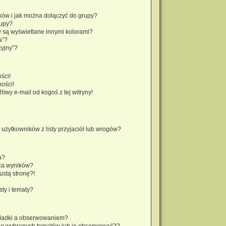
ików i jak można dołączyć do grupy?
rupy?
 są wyświetlane innymi kolorami?
a”?
cyjny”?
ści!
ości!
wy e-mail od kogoś z tej witryny!
żytkowników z listy przyjaciół lub wrogów?
a?
ca wyników?
stą stronę?!
ty i tematy?
kładki a obserwowaniem?
do wybranych tematów lub je obserwować??