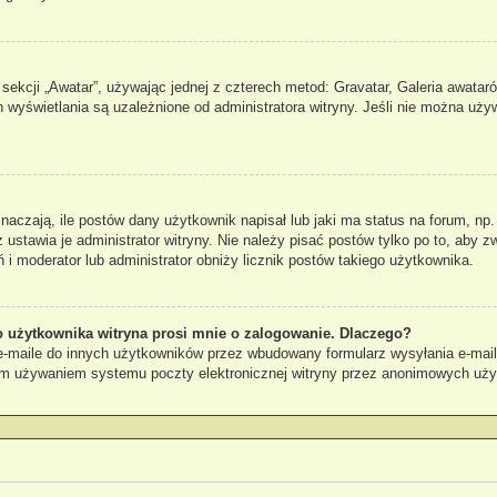
sekcji „Awatar”, używając jednej z czterech metod: Gravatar, Galeria awataró
 wyświetlania są uzależnione od administratora witryny. Jeśli nie można uży
czają, ile postów dany użytkownik napisał lub jaki ma status na forum, np.
stawia je administrator witryny. Nie należy pisać postów tylko po to, aby zw
ń i moderator lub administrator obniży licznik postów takiego użytkownika.
 użytkownika witryna prosi mnie o zalogowanie. Dlaczego?
maile do innych użytkowników przez wbudowany formularz wysyłania e-maili i 
ym używaniem systemu poczty elektronicznej witryny przez anonimowych uż