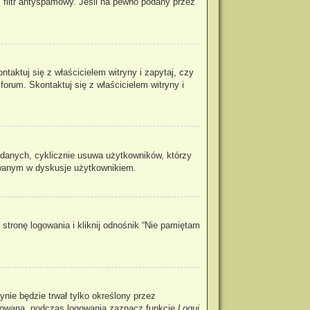
 filtr antyspamowy. Jeśli na pewno podany przez
aktuj się z właścicielem witryny i zapytaj, czy
forum. Skontaktuj się z właścicielem witryny i
 danych, cyklicznie usuwa użytkowników, którzy
ażowanym w dyskusje użytkownikiem.
tronę logowania i kliknij odnośnik “Nie pamiętam
rynie będzie trwał tylko określony przez
ogowaną, podczas logowania zaznacz funkcję
Loguj