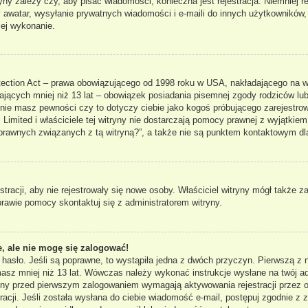
ryny zależy czy, aby pisać wiadomości, konieczna jest rejestracja. Niemniej 
ny awatar, wysyłanie prywatnych wiadomości i e-maili do innych użytkowników
jej wykonanie.
ection Act – prawa obowiązującego od 1998 roku w USA, nakładającego na właś
ających mniej niż 13 lat – obowiązek posiadania pisemnej zgody rodziców lub
 nie masz pewności czy to dotyczy ciebie jako kogoś próbującego zarejestrowa
Limited i właściciele tej witryny nie dostarczają pomocy prawnej z wyjątkie
rawnych związanych z tą witryną?”, a także nie są punktem kontaktowym dl
stracji, aby nie rejestrowały się nowe osoby. Właściciel witryny mógł także 
rawie pomocy skontaktuj się z administratorem witryny.
, ale nie mogę się zalogować!
 hasło. Jeśli są poprawne, to wystąpiła jedna z dwóch przyczyn. Pierwszą 
 masz mniej niż 13 lat. Wówczas należy wykonać instrukcje wysłane na twój ad
ryny przed pierwszym zalogowaniem wymagają aktywowania rejestracji przez os
acji. Jeśli została wysłana do ciebie wiadomość e-mail, postępuj zgodnie z za