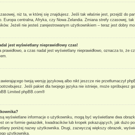
czasowej, niż ta, w której się znajdujesz. Jeśli tak właśnie jest, przejdź do 
. Europa centralna, Afryka, czy Nowa Zelandia. Zmiana strefy czasowej, tak
ków. Jeżeli nie jesteś zarejestrowanym użytkownikiem – teraz jest dobry mo
adal jest wyświetlany nieprawidłowy czas!
 prawidłowo, a czas nadal jest wyświetlany nieprawidłowo, oznacza to, że cz
lem.
zawierającego twoją wersję językową albo nikt jeszcze nie przetłumaczył phpB
otrzebujesz. Jeśli pakiet dla twojego języka nie istnieje, może spróbujesz g
pBB Limited
phpBB.com
®
tkownika?
e są wyświetlane informacje o użytkowniku, mogą być wyświetlane dwa obrazki
st on w formie gwiazdek, kwadracików lub kropek pokazujących, jak dużo po
yświetlany poniżej nazwy użytkownika. Drugi, zazwyczaj większy obrazek, wyś
dego użytkownika.