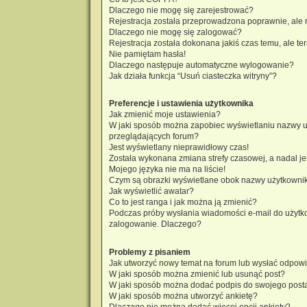
Dlaczego nie mogę się zarejestrować?
Rejestracja została przeprowadzona poprawnie, ale 
Dlaczego nie mogę się zalogować?
Rejestracja została dokonana jakiś czas temu, ale t
Nie pamiętam hasła!
Dlaczego następuje automatyczne wylogowanie?
Jak działa funkcja “Usuń ciasteczka witryny”?
Preferencje i ustawienia użytkownika
Jak zmienić moje ustawienia?
W jaki sposób można zapobiec wyświetlaniu nazwy u
przeglądających forum?
Jest wyświetlany nieprawidłowy czas!
Została wykonana zmiana strefy czasowej, a nadal je
Mojego języka nie ma na liście!
Czym są obrazki wyświetlane obok nazwy użytkowni
Jak wyświetlić awatar?
Co to jest ranga i jak można ją zmienić?
Podczas próby wysłania wiadomości e-mail do użytko
zalogowanie. Dlaczego?
Problemy z pisaniem
Jak utworzyć nowy temat na forum lub wysłać odpow
W jaki sposób można zmienić lub usunąć post?
W jaki sposób można dodać podpis do swojego post
W jaki sposób można utworzyć ankietę?
Dlaczego nie można dodać więcej opcji ankiety?