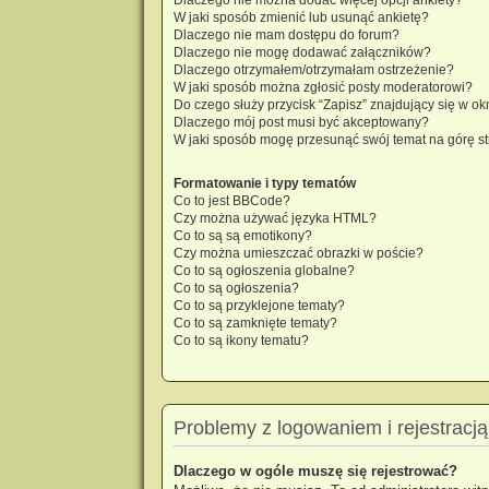
W jaki sposób zmienić lub usunąć ankietę?
Dlaczego nie mam dostępu do forum?
Dlaczego nie mogę dodawać załączników?
Dlaczego otrzymałem/otrzymałam ostrzeżenie?
W jaki sposób można zgłosić posty moderatorowi?
Do czego służy przycisk “Zapisz” znajdujący się w o
Dlaczego mój post musi być akceptowany?
W jaki sposób mogę przesunąć swój temat na górę s
Formatowanie i typy tematów
Co to jest BBCode?
Czy można używać języka HTML?
Co to są są emotikony?
Czy można umieszczać obrazki w poście?
Co to są ogłoszenia globalne?
Co to są ogłoszenia?
Co to są przyklejone tematy?
Co to są zamknięte tematy?
Co to są ikony tematu?
Problemy z logowaniem i rejestracją
Dlaczego w ogóle muszę się rejestrować?