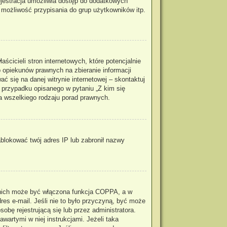
rejestracja umożliwia dostęp do dodatkowych
, możliwość przypisania do grup użytkowników itp.
cicieli stron internetowych, które potencjalnie
 opiekunów prawnych na zbieranie informacji
ć się na danej witrynie internetowej – skontaktuj
m przypadku opisanego w pytaniu „Z kim się
a wszelkiego rodzaju porad prawnych.
zablokować twój adres IP lub zabronił nazwy
z nich może być włączona funkcja COPPA, a w
res e-mail. Jeśli nie to było przyczyną, być może
obę rejestrującą się lub przez administratora.
wartymi w niej instrukcjami. Jeżeli taka