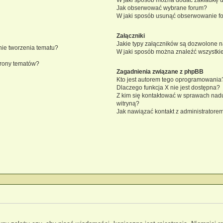
Jak obserwować wybrane forum?
W jaki sposób usunąć obserwowanie f
Załączniki
Jakie typy załączników są dozwolone na
knie tworzenia tematu?
W jaki sposób można znaleźć wszystkie
trony tematów?
Zagadnienia związane z phpBB
Kto jest autorem tego oprogramowania
Dlaczego funkcja X nie jest dostępna?
Z kim się kontaktować w sprawach nad
witryną?
Jak nawiązać kontakt z administratorem