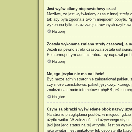
Jest wyświetlany nieprawidłowy czas!
Możliwe, że jest wyświetlany czas z innej strefy 
tak aby była zgodna z twoim miejscem pobytu. Np
wykonana tylko przez zarejestrowanych użytkowni
Na górę
Została wykonana zmiana strefy czasowej, a n
Jeżeli na pewno strefa czasowa została ustawiona
Poinformuj o tym administratora, by naprawił prob
Na górę
Mojego języka nie ma na liście!
Być może administrator nie zainstalował pakietu 
czy może zainstalować pakiet językowy, którego p
znaleźć na stronie internetowej
phpBB.pl
® lub ph
Na górę
Czym są obrazki wyświetlane obok nazwy uży
Na stronie przeglądania postów, w miejscu, gdzi
użytkownika. W zależności od używanego stylu je
jaki jest jego status na tej witrynie. Jest on w
jako awatar i jest unikatowy lub osobisty dla każ