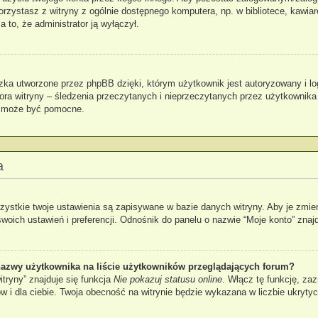
 korzystasz z witryny z ogólnie dostępnego komputera, np. w bibliotece, kawia
za to, że administrator ją wyłączył.
zka utworzone przez phpBB dzięki, którym użytkownik jest autoryzowany i lo
atora witryny – śledzenia przeczytanych i nieprzeczytanych przez użytkownika
k może być pomocne.
a
zystkie twoje ustawienia są zapisywane w bazie danych witryny. Aby je zmie
ch ustawień i preferencji. Odnośnik do panelu o nazwie “Moje konto” znajdu
azwy użytkownika na liście użytkowników przeglądających forum?
tryny” znajduje się funkcja
Nie pokazuj statusu online
. Włącz tę funkcję, za
ów i dla ciebie. Twoja obecność na witrynie będzie wykazana w liczbie ukryty