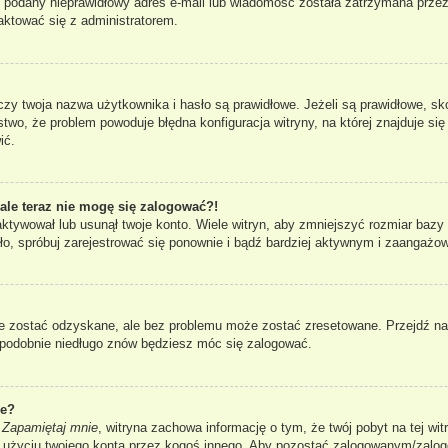
ł podany nieprawidłowy adres e-mail lub wiadomość została zatrzymana przez
taktować się z administratorem.
 twoja nazwa użytkownika i hasło są prawidłowe. Jeżeli są prawidłowe, skont
two, że problem powoduje błędna konfiguracja witryny, na której znajduje się 
ić.
 ale teraz nie mogę się zalogować?!
aktywował lub usunął twoje konto. Wiele witryn, aby zmniejszyć rozmiar bazy
 stało, spróbuj zarejestrować się ponownie i bądź bardziej aktywnym i zaang
 zostać odzyskane, ale bez problemu może zostać zresetowane. Przejdź na s
dopodobnie niedługo znów będziesz móc się zalogować.
ie?
i
Zapamiętaj mnie
, witryna zachowa informację o tym, że twój pobyt na tej wit
u użyciu twojego konta przez kogoś innego. Aby pozostać zalogowanym/zal