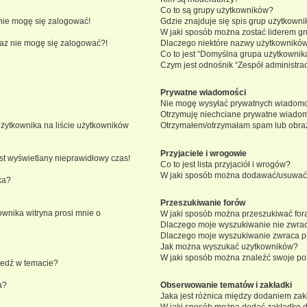
Co to są grupy użytkowników?
nie mogę się zalogować!
Gdzie znajduje się spis grup użytkown
W jaki sposób można zostać liderem g
eraz nie mogę się zalogować?!
Dlaczego niektóre nazwy użytkowników
Co to jest “Domyślna grupa użytkownik
Czym jest odnośnik “Zespół administra
Prywatne wiadomości
Nie mogę wysyłać prywatnych wiadomo
Otrzymuję niechciane prywatne wiadom
żytkownika na liście użytkowników
Otrzymałem/otrzymałam spam lub obraźli
Przyjaciele i wrogowie
st wyświetlany nieprawidłowy czas!
Co to jest lista przyjaciół i wrogów?
W jaki sposób można dodawać/usuwać u
ka?
Przeszukiwanie forów
wnika witryna prosi mnie o
W jaki sposób można przeszukiwać for
Dlaczego moje wyszukiwanie nie zwra
Dlaczego moje wyszukiwanie zwraca pu
Jak można wyszukać użytkowników?
W jaki sposób można znaleźć swoje pos
iedź w temacie?
a?
Obserwowanie tematów i zakładki
Jaka jest różnica między dodaniem za
W jaki sposób można dodać zakładkę 