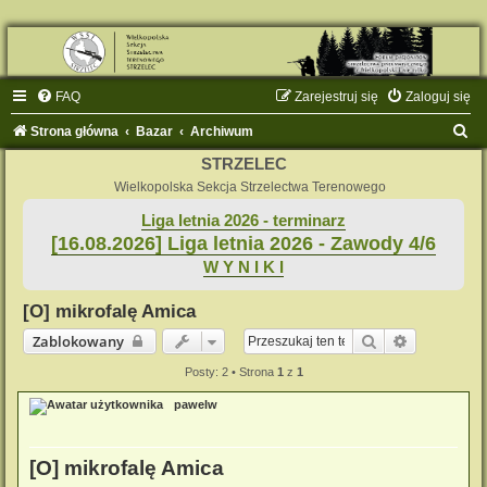
FAQ
Zarejestruj się
Zaloguj się
S
Strona główna
Bazar
Archiwum
z
STRZELEC
u
Wielkopolska Sekcja Strzelectwa Terenowego
k
Liga letnia 2026 - terminarz
[16.08.2026] Liga letnia 2026 - Zawody 4/6
a
W Y N I K I
j
[O] mikrofalę Amica
Szukaj
Wyszukiwa
Zablokowany
Posty: 2 • Strona
1
z
1
pawelw
[O] mikrofalę Amica