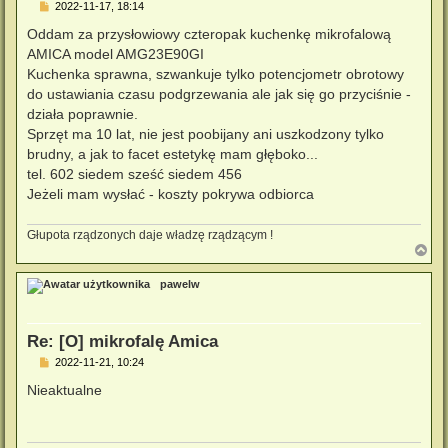
P
2022-11-17, 18:14
o
s
Oddam za przysłowiowy czteropak kuchenkę mikrofalową
t
AMICA model AMG23E90GI
Kuchenka sprawna, szwankuje tylko potencjometr obrotowy
do ustawiania czasu podgrzewania ale jak się go przyciśnie -
działa poprawnie.
Sprzęt ma 10 lat, nie jest poobijany ani uszkodzony tylko
brudny, a jak to facet estetykę mam głęboko...
tel. 602 siedem sześć siedem 456
Jeżeli mam wysłać - koszty pokrywa odbiorca
Głupota rządzonych daje władzę rządzącym !
N
a
g
pawelw
ó
r
ę
Re: [O] mikrofalę Amica
P
2022-11-21, 10:24
o
s
Nieaktualne
t