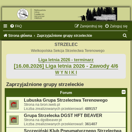
FAQ
Zarejestruj się
Zaloguj się
S
Strona główna
Zaprzyjaźnione grupy strzeleckie
z
STRZELEC
u
Wielkopolska Sekcja Strzelectwa Terenowego
k
Liga letnia 2026 - terminarz
[16.08.2026] Liga letnia 2026 - Zawody 4/6
a
W Y N I K I
j
Zaprzyjaźnione grupy strzeleckie
Forum
Lubuska Grupa Strzelectwa Terenowego
Strona na bron.iweb.pl
Liczba zrealizowanych przekierowań:
489157
Grupa Strzelecka DGST HFT BEAVER
Strona na dgstbeaver.pl
Liczba zrealizowanych przekierowań:
361407
Szczeciński Klub Pneumatycznego Strzelectwa