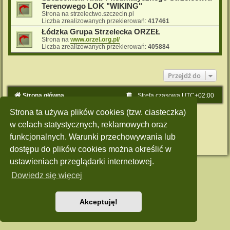
Terenowego LOK "WIKING"
Strona na strzelectwo.szczecin.pl
Liczba zrealizowanych przekierowań:
417461
Łódzka Grupa Strzelecka ORZEŁ
Strona na
www.orzel.org.pl/
Liczba zrealizowanych przekierowań:
405884
Przejdź do
Strona główna
Strefa czasowa
UTC+02:00
Strona ta używa plików cookies (tzw. ciasteczka)
Technologię dostarcza
phpBB
® Forum Software © phpBB Limited
Polski pakiet językowy dostarcza
phpBB.pl
w celach statystycznych, reklamowych oraz
Style: Green-Style by Joyce&Luna
phpBB-Style-Design
funkcjonalnych. Warunki przechowywania lub
Zasady ochrony danych osobowych
|
Regulamin
dostępu do plików cookies można określić w
ustawieniach przeglądarki internetowej.
Dowiedz się więcej
Akceptuję!