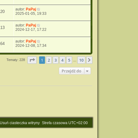
autor:
PaPaj
120
2025-01-05, 19:33
autor:
PaPaj
113
2024-12-17, 17:22
autor:
PaPaj
164
2024-12-08, 17:34
Strona
1
z
10
1
2
3
4
5
10
Następna
Tematy: 228
…
Przejdź do
Usuń ciasteczka witryny
Strefa czasowa
UTC+02:00