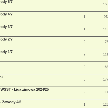
wody 5/7
0
16
wody 4/7
1
97
wody 3/7
1
11
wody 2/7
0
17
wody 1/7
2
11
0
18
ok
5
17
5 WSST - Liga zimowa 2024/25
2
11
 - Zawody 4/5
1
12