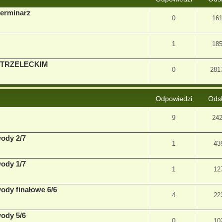
terminarz
0
16
1
18
STRZELECKIM
0
281
Odpowiedzi
Ods
9
24
wody 2/7
1
43
wody 1/7
1
12
wody finałowe 6/6
4
22
wody 5/6
0
10