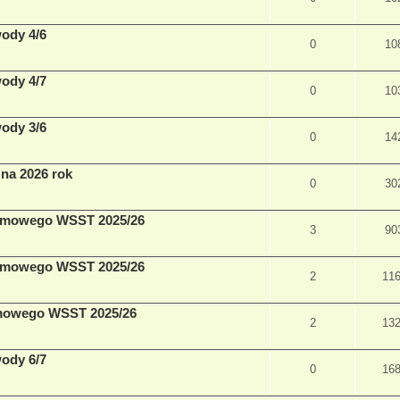
wody 4/6
0
10
wody 4/7
0
10
wody 3/6
0
14
na 2026 rok
0
30
Zimowego WSST 2025/26
3
90
Zimowego WSST 2025/26
2
11
imowego WSST 2025/26
2
13
wody 6/7
0
16