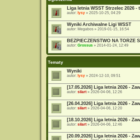
Liga letnia WSST Strzelec 2026 - 
autor:
lysy
»
2025-10-25, 04:29
Wyniki Archiwalne Ligi WSST
autor:
Megabos
»
2019-01-15, 16:54
BEZPIECZEŃSTWO NA TORZE 
autor:
Grossus
»
2014-01-24, 12:49
Tematy
Wyniki
autor:
lysy
»
2024-12-10, 09:51
[17.05.2026] Liga letnia 2026 - Za
autor:
silart
»
2026-04-06, 12:26
[26.04.2026] Liga letnia 2026 - Za
autor:
silart
»
2026-04-06, 12:20
[18.10.2026] Liga letnia 2026 - Za
autor:
silart
»
2026-04-06, 12:46
[20.09.2026] Liga letnia 2026 - Za