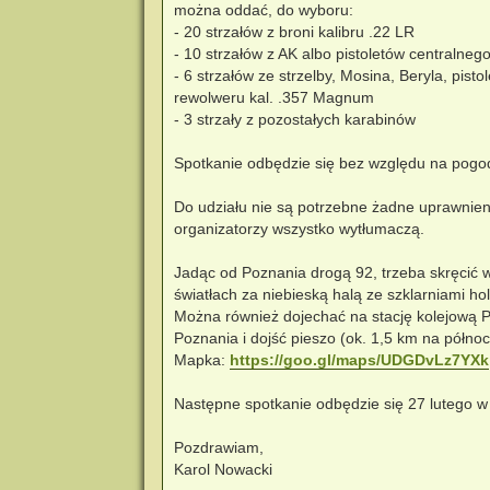
można oddać, do wyboru:
- 20 strzałów z broni kalibru .22 LR
- 10 strzałów z AK albo pistoletów centralneg
- 6 strzałów ze strzelby, Mosina, Beryla, pistol
rewolweru kal. .357 Magnum
- 3 strzały z pozostałych karabinów
Spotkanie odbędzie się bez względu na pogo
Do udziału nie są potrzebne żadne uprawnien
organizatorzy wszystko wytłumaczą.
Jadąc od Poznania drogą 92, trzeba skręcić 
światłach za niebieską halą ze szklarniami ho
Można również dojechać na stację kolejową P
Poznania i dojść pieszo (ok. 1,5 km na północ
Mapka:
https://goo.gl/maps/UDGDvLz7YXk
Następne spotkanie odbędzie się 27 lutego 
Pozdrawiam,
Karol Nowacki