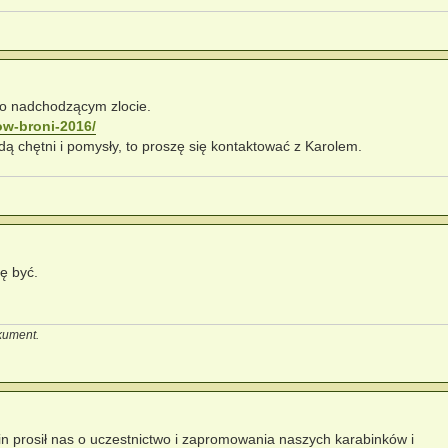
 o nadchodzącym zlocie.
ow-broni-2016/
ędą chętni i pomysły, to proszę się kontaktować z Karolem.
ę być.
okument.
cin prosił nas o uczestnictwo i zapromowania naszych karabinków i