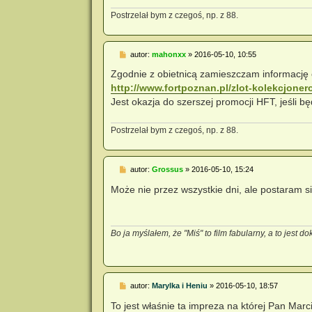
Postrzelał bym z czegoś, np. z 88.
P
autor:
mahonxx
»
2016-05-10, 10:55
o
s
Zgodnie z obietnicą zamieszczam informację
t
http://www.fortpoznan.pl/zlot-kolekcjoner
Jest okazja do szerszej promocji HFT, jeśli b
Postrzelał bym z czegoś, np. z 88.
P
autor:
Grossus
»
2016-05-10, 15:24
o
s
Może nie przez wszystkie dni, ale postaram si
t
Bo ja myślałem, że "Miś" to film fabularny, a to jest d
P
autor:
Marylka i Heniu
»
2016-05-10, 18:57
o
s
To jest właśnie ta impreza na której Pan Mar
t