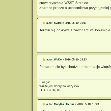
stowarzyszenia WSST Strzelec
>bardzo proszę o uczestnictwo przynajmniej p
P
autor:
hydro
»
2016-05-10, 19:11
o
s
Termin się pokrywa z zawodami w Bohuminie
t
P
autor:
WuDe
»
2016-05-10, 19:13
o
s
Postaram sie być chodzi o prezentacje wiatrów
t
Uwaga:
WuDe jest dobry na wszystko
LG i LG i Dejski
P
autor:
Marylka i Heniu
»
2016-05-10, 19:43
o
s