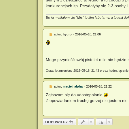
jednym z dziedzińcu to jedno, a tu chodzi o 
konkurencjach itp. Przydałyby się 2-3 osoby i 
Bo ja myślałem, że "Miś" to film fabularny, a to jest d
P
autor:
hydro
»
2016-05-18, 21:06
o
s
t
Mogę przynieść swój pistolet o ile nie będzi
Ostatnio zmieniony 2016-05-18, 21:43 przez
hydro
, łączni
P
autor:
maciej_alpha
»
2016-05-18, 21:22
o
s
Zgłaszam się do udostępniania
t
Z opowiadaniem trochę gorzej nie jestem nie 
ODPOWIEDZ