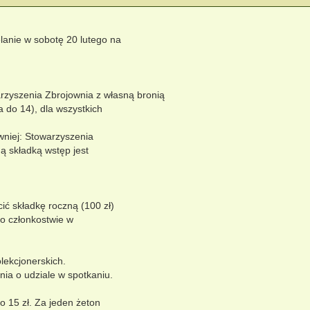
lanie w sobotę 20 lutego na
arzyszenia Zbrojownia z własną bronią
a do 14), dla wszystkich
wniej: Stowarzyszenia
ą składką wstęp jest
ić składkę roczną (100 zł)
 o członkostwie w
lekcjonerskich.
ia o udziale w spotkaniu.
o 15 zł. Za jeden żeton