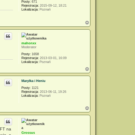
Posty:
671
Rejestracja:
2015-09-12, 18:21
Lokalizacja:
Poznań
N
a
g
ó
r
mahonxx
ę
Moderator
Posty:
1658
Rejestracja:
2013-03-01, 16:09
Lokalizacja:
Poznań
N
a
g
Marylka i Heniu
ó
r
Posty:
1121
ę
Rejestracja:
2013-06-11, 19:26
Lokalizacja:
Poznań
N
a
g
ó
r
HFT na
ę
Grossus