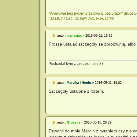
"Wygrywaj bez pychy, przegrywaj bez urazy." Bruce 
(.22 LR, 5,45x39, .32 S&W LWC, 9x19, 12/76)
P
autor:
mahonxx
»
2016-05-11, 15:23
o
s
Proszę ustalać szczegóły ze zbrojownią, albo 
t
Postrzelał bym z czegoś, np. z 88.
P
autor:
Marylka i Heniu
»
2016-05-11, 19:02
o
s
Szczegóły ustalone z fortem.
t
P
autor:
Grossus
»
2016-05-18, 20:29
o
s
Dzwonił do mnie Marcin z pytaniem czy nie wy
t