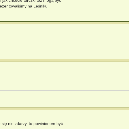
 jak chcecie tarczki też mogą być
prezentowaliśmy na Leśniku
o się nie zdarzy, to powinienem być