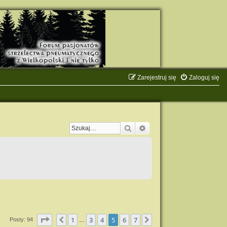
Zarejestruj się
Zaloguj się
Szukaj
Wyszukiwanie zaawanso
Strona
5
z
7
1
3
4
5
6
7
Poprzednia
Następna
Posty: 94
…