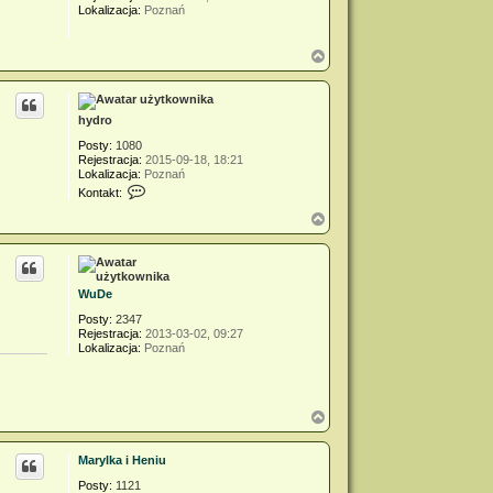
Lokalizacja:
Poznań
N
a
g
ó
r
hydro
ę
Posty:
1080
Rejestracja:
2015-09-18, 18:21
Lokalizacja:
Poznań
S
Kontakt:
k
o
N
n
a
t
g
a
ó
k
r
t
WuDe
ę
u
j
Posty:
2347
s
Rejestracja:
2013-03-02, 09:27
i
Lokalizacja:
Poznań
ę
z
h
y
N
d
a
r
o
g
Marylka i Heniu
ó
r
Posty:
1121
ę