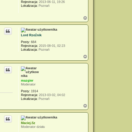
Rejestracja:
2013-06-11, 19:26
Lokalizacja:
Poznań
N
a
g
ó
r
Lord Rzeźnik
ę
Posty:
664
Rejestracja:
2015-08-01, 02:23
Lokalizacja:
Poznań
N
a
g
ó
r
ę
mazgier
Moderator
Posty:
1914
Rejestracja:
2013-03-02, 04:02
Lokalizacja:
Poznań
N
a
g
ó
r
Maciej.Sz
ę
Moderator działu