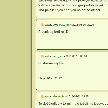
założymy swoje figórki na prawym dziedzincu i
t
>strzelanie też wchodzi w grę podobnie jak 
>na pikniku tych chorych na serce dzieci
P
autor:
Lord Rzeźnik
»
2016-05-10, 22:05
o
s
Przyniosę królika :D.
t
P
autor:
mazgier
»
2016-05-11, 08:16
o
s
Postaram się być.
t
Steyr HP & TX HC
P
autor:
Maciej.Sz
»
2016-05-11, 13:45
o
s
To dość odległy termin, ale jeżeli nic losoweg
t