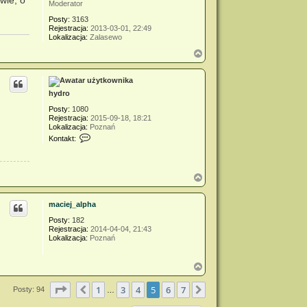
wie, o
Moderator
Posty:
3163
Rejestracja:
2013-03-01, 22:49
Lokalizacja:
Zalasewo
N
a
g
ó
r
hydro
ę
Posty:
1080
Rejestracja:
2015-09-18, 18:21
Lokalizacja:
Poznań
S
Kontakt:
k
o
n
t
N
a
a
k
g
t
maciej_alpha
ó
u
r
j
Posty:
182
s
ę
Rejestracja:
2014-04-04, 21:43
i
Lokalizacja:
Poznań
ę
z
h
N
y
a
d
g
r
Strona
5
z
7
1
3
4
5
6
7
Poprzednia
Następna
Posty: 94
…
ó
o
r