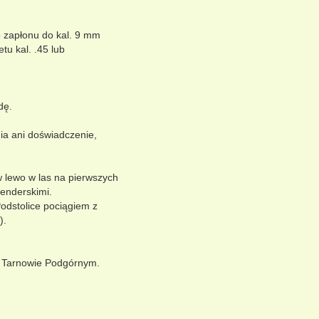
o zapłonu do kal. 9 mm
etu kal. .45 lub
dę.
ia ani doświadczenie,
w lewo w las na pierwszych
lenderskimi.
odstolice pociągiem z
).
w Tarnowie Podgórnym.