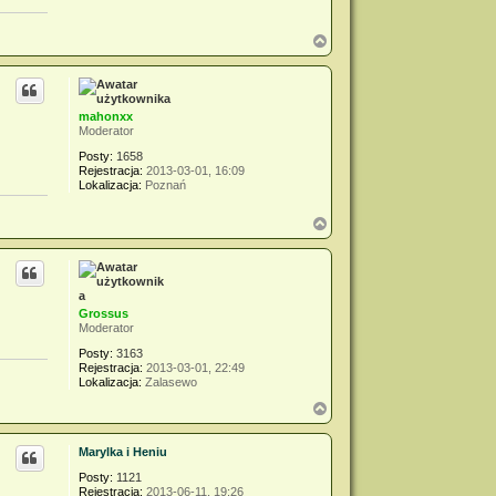
N
a
g
ó
r
mahonxx
ę
Moderator
Posty:
1658
Rejestracja:
2013-03-01, 16:09
Lokalizacja:
Poznań
N
a
g
ó
r
ę
Grossus
Moderator
Posty:
3163
Rejestracja:
2013-03-01, 22:49
Lokalizacja:
Zalasewo
N
a
g
Marylka i Heniu
ó
r
Posty:
1121
ę
Rejestracja:
2013-06-11, 19:26