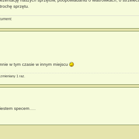
prezentację naszych sprzętów, poopowiadaniu o wiatrówkach, o strzelect
trochę sprzętu.
okument.
e mnie w tym czasie w innym miejscu
e zmieniany 1 raz.
iestem specem.....