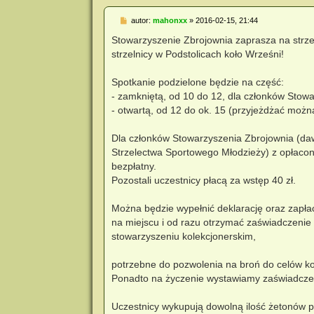
P
autor:
mahonxx
»
2016-02-15, 21:44
o
s
Stowarzyszenie Zbrojownia zaprasza na strze
t
strzelnicy w Podstolicach koło Wrześni!
Spotkanie podzielone będzie na część:
- zamkniętą, od 10 do 12, dla członków Stow
- otwartą, od 12 do ok. 15 (przyjeżdżać możn
Dla członków Stowarzyszenia Zbrojownia (da
Strzelectwa Sportowego Młodzieży) z opłacon
bezpłatny.
Pozostali uczestnicy płacą za wstęp 40 zł.
Można będzie wypełnić deklarację oraz zapłac
na miejscu i od razu otrzymać zaświadczenie
stowarzyszeniu kolekcjonerskim,
potrzebne do pozwolenia na broń do celów ko
Ponadto na życzenie wystawiamy zaświadczen
Uczestnicy wykupują dowolną ilość żetonów p