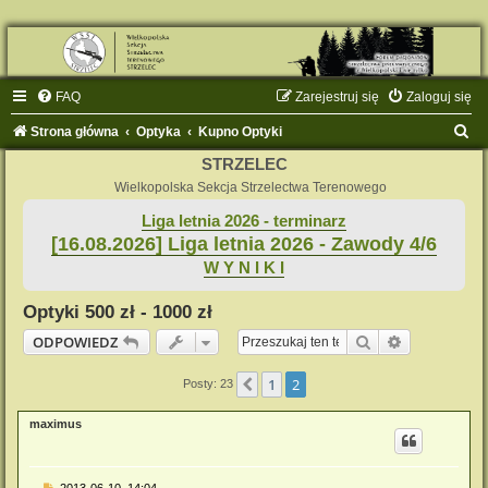
FAQ
Zarejestruj się
Zaloguj się
S
Strona główna
Optyka
Kupno Optyki
z
STRZELEC
u
Wielkopolska Sekcja Strzelectwa Terenowego
k
Liga letnia 2026 - terminarz
[16.08.2026] Liga letnia 2026 - Zawody 4/6
a
W Y N I K I
j
Optyki 500 zł - 1000 zł
Szukaj
Wyszukiwan
ODPOWIEDZ
1
2
Poprzednia
Posty: 23
maximus
P
2013-06-10, 14:04