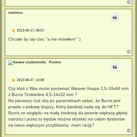
N
a
g
maximus
ó
r
ę
P
2013-06-17, 09:57
o
s
Chciało by się rzec "a nie mówiłem" :)
t
N
a
g
Przemo
ó
r
ę
P
2013-06-27, 10:08
o
s
Czy ktoś z Was może porównać Weaver Kaspa 2,5-10x44 mm
t
z Burris Timberline 4,5-14x32 mm ?
Na pierwszy rzut oka po parametrach widać, że Burris jest
prawie o połowę lżejszy. Który bardziej nada się do HFT?
Burris ze względu na małą średnicę da pewnie większą głębię
ostrości i przez to będzie można strzelać na całym dystansie
na nieco większym przybliżeniu, mam rację?
N
a