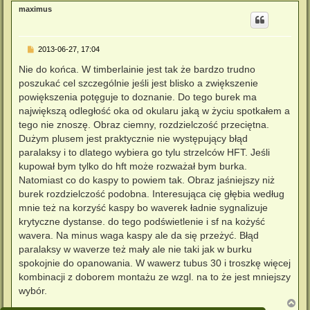
g
maximus
ó
r
ę
P
2013-06-27, 17:04
o
s
Nie do końca. W timberlainie jest tak że bardzo trudno
t
poszukać cel szczególnie jeśli jest blisko a zwiększenie
powiększenia potęguje to doznanie. Do tego burek ma
największą odległość oka od okularu jaką w życiu spotkałem a
tego nie znoszę. Obraz ciemny, rozdzielczość przeciętna.
Dużym plusem jest praktycznie nie występujący błąd
paralaksy i to dlatego wybiera go tylu strzelców HFT. Jeśli
kupował bym tylko do hft może rozważał bym burka.
Natomiast co do kaspy to powiem tak. Obraz jaśniejszy niż
burek rozdzielczość podobna. Interesująca cię głębia według
mnie też na korzyść kaspy bo waverek ładnie sygnalizuje
krytyczne dystanse. do tego podświetlenie i sf na kożyść
wavera. Na minus waga kaspy ale da się przeżyć. Błąd
paralaksy w waverze też mały ale nie taki jak w burku
spokojnie do opanowania. W wawerz tubus 30 i troszkę więcej
kombinacji z doborem montażu ze wzgl. na to że jest mniejszy
wybór.
N