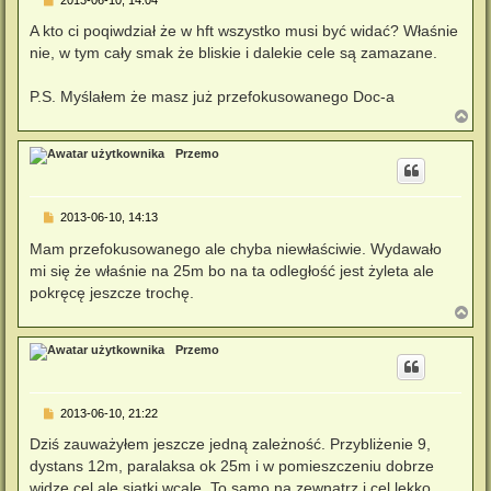
o
s
A kto ci poqiwdział że w hft wszystko musi być widać? Właśnie
t
nie, w tym cały smak że bliskie i dalekie cele są zamazane.
P.S. Myślałem że masz już przefokusowanego Doc-a
N
a
g
Przemo
ó
r
ę
P
2013-06-10, 14:13
o
s
Mam przefokusowanego ale chyba niewłaściwie. Wydawało
t
mi się że właśnie na 25m bo na ta odległość jest żyleta ale
pokręcę jeszcze trochę.
N
a
g
Przemo
ó
r
ę
P
2013-06-10, 21:22
o
s
Dziś zauważyłem jeszcze jedną zależność. Przybliżenie 9,
t
dystans 12m, paralaksa ok 25m i w pomieszczeniu dobrze
widzę cel ale siatki wcale. To samo na zewnątrz i cel lekko