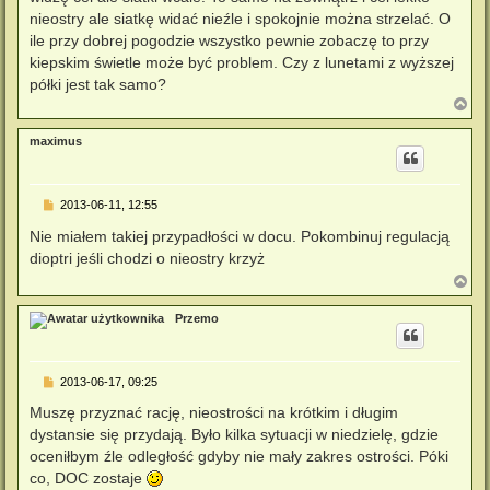
nieostry ale siatkę widać nieźle i spokojnie można strzelać. O
ile przy dobrej pogodzie wszystko pewnie zobaczę to przy
kiepskim świetle może być problem. Czy z lunetami z wyższej
półki jest tak samo?
N
a
g
maximus
ó
r
ę
P
2013-06-11, 12:55
o
s
Nie miałem takiej przypadłości w docu. Pokombinuj regulacją
t
dioptri jeśli chodzi o nieostry krzyż
N
a
g
Przemo
ó
r
ę
P
2013-06-17, 09:25
o
s
Muszę przyznać rację, nieostrości na krótkim i długim
t
dystansie się przydają. Było kilka sytuacji w niedzielę, gdzie
oceniłbym źle odległość gdyby nie mały zakres ostrości. Póki
co, DOC zostaje