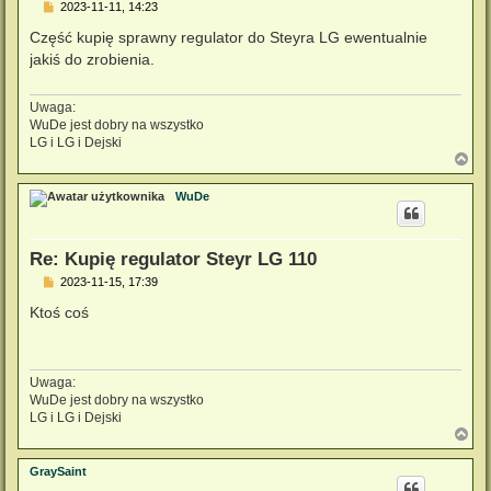
P
2023-11-11, 14:23
o
s
Część kupię sprawny regulator do Steyra LG ewentualnie
t
jakiś do zrobienia.
Uwaga:
WuDe jest dobry na wszystko
LG i LG i Dejski
N
a
g
WuDe
ó
r
ę
Re: Kupię regulator Steyr LG 110
P
2023-11-15, 17:39
o
s
Ktoś coś
t
Uwaga:
WuDe jest dobry na wszystko
LG i LG i Dejski
N
a
g
GraySaint
ó