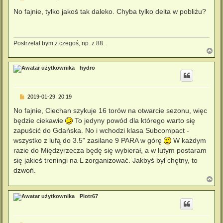
o
s
No fajnie, tylko jakoś tak daleko. Chyba tylko delta w pobliżu?
t
Postrzelał bym z czegoś, np. z 88.
N
a
g
hydro
ó
r
ę
P
2019-01-29, 20:19
o
s
No fajnie, Ciechan szykuje 16 torów na otwarcie sezonu, więc
t
będzie ciekawie
To jedyny powód dla którego warto się
zapuścić do Gdańska. No i wchodzi klasa Subcompact -
wszystko z lufą do 3.5" zasilane 9 PARA w górę
W każdym
razie do Międzyrzecza będę się wybierał, a w lutym postaram
się jakieś treningi na L zorganizować. Jakbyś był chętny, to
dzwoń.
N
a
g
Piotr67
ó
r
ę