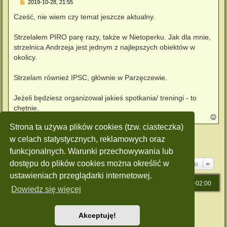
P
2019-10-28, 21:55
o
s
Cześć, nie wiem czy temat jeszcze aktualny.
t
Strzelałem PIRO parę razy, także w Nietoperku. Jak dla mnie,
strzelnica Andrzeja jest jednym z najlepszych obiektów w
okolicy.
Strzelam również IPSC, głównie w Parzęczewie.
Jeżeli będziesz organizował jakieś spotkania/ treningi - to
chętnie.
N
a
Strona ta używa plików cookies (tzw. ciasteczka)
g
ODPOWIEDZ
ó
w celach statystycznych, reklamowych oraz
r
Posty: 4 • Strona
1
z
1
funkcjonalnych. Warunki przechowywania lub
ę
Przejdź do
dostępu do plików cookies można określić w
ustawieniach przeglądarki internetowej.
Strona główna
Strefa czasowa
UTC+02:00
Dowiedz się więcej
Technologię dostarcza
phpBB
® Forum Software © phpBB Limited
Polski pakiet językowy dostarcza
phpBB.pl
Akceptuję!
Style: Green-Style by Joyce&Luna
phpBB-Style-Design
Zasady ochrony danych osobowych
|
Regulamin