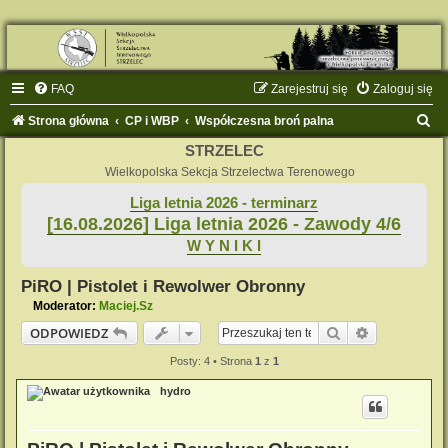
FAQ
Zarejestruj się
Zaloguj się
S
Strona główna
CP i WBP
Współczesna broń palna
z
STRZELEC
u
Wielkopolska Sekcja Strzelectwa Terenowego
k
Liga letnia 2026 - terminarz
[16.08.2026] Liga letnia 2026 - Zawody 4/6
a
W Y N I K I
j
PiRO | Pistolet i Rewolwer Obronny
Moderator:
Maciej.Sz
Szukaj
Wyszukiwan
ODPOWIEDZ
Posty: 4 • Strona
1
z
1
hydro