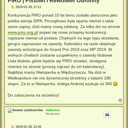
PiRO | Pistolet i Rewolwer Obronny
P
2019-01-28, 17:11
o
s
Konkurencja PiRO ponad 10 lat temu została utworzona jako
t
polska wersja IDPA. Początkowo była oparta niemal o takie
same zapisy, dziś mamy nową odsłonę. Za kilka dni na stronie
www.piro.org.pl
pojawi się nowe przepisy konkurencji,
napisane niemal od postaw. Chętnych na tego typu strzelanie,
gorąco zapraszam na zawody. Kalendarz na razie obejmuje
zawody wchodzące do Grand Prix 2019 oraz MP 2019. W
wolnych chwilach zostanie uzupełniony o zawody klubowe.
Lista klubów, gdzie będzie się PIRO strzelać, dostępna
również na stronie (proszę zajrzeć do ich kalendarzy).
Najbliżej mamy Nietoperka w Międzyrzeczu. Na dziś w
Wielkopolsce nie ma dynamicznej strzelnicy z katami 180
stopni. Za to w Nietoperku, kolega Andrzej szykuje oś 360
Do zobaczenia na strzelnicy!
N
a
g
mahonxx
ó
Moderator
r
ę
P
2019-01-28, 21:43