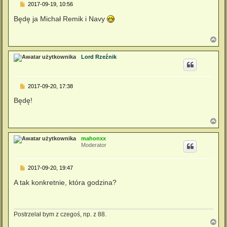
P
2017-09-19, 10:56
o
s
Będę ja Michał Remik i Navy
t
N
a
g
Lord Rzeźnik
ó
r
ę
P
2017-09-20, 17:38
o
s
Będę!
t
N
a
g
mahonxx
ó
Moderator
r
ę
P
2017-09-20, 19:47
o
s
A tak konkretnie, która godzina?
t
Postrzelał bym z czegoś, np. z 88.
N