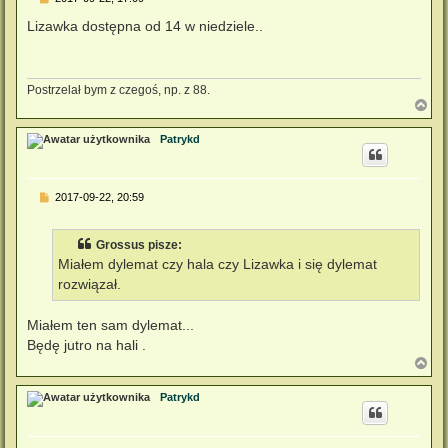
o
s
Lizawka dostępna od 14 w niedziele..
t
Postrzelał bym z czegoś, np. z 88.
N
a
g
Patrykd
ó
r
ę
P
2017-09-22, 20:59
o
s
t
Grossus pisze:
Miałem dylemat czy hala czy Lizawka i się dylemat
rozwiązał.
Miałem ten sam dylemat...
Będę jutro na hali .
N
a
g
Patrykd
ó
r
ę