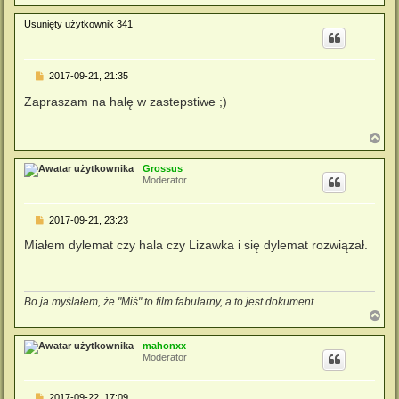
a
g
Usunięty użytkownik 341
ó
r
ę
P
2017-09-21, 21:35
o
s
Zapraszam na halę w zastepstiwe ;)
t
N
a
g
Grossus
ó
Moderator
r
ę
P
2017-09-21, 23:23
o
s
Miałem dylemat czy hala czy Lizawka i się dylemat rozwiązał.
t
Bo ja myślałem, że "Miś" to film fabularny, a to jest dokument.
N
a
g
mahonxx
ó
Moderator
r
ę
P
2017-09-22, 17:09