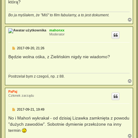
którą?
Bo ja myślałem, że "Miś" to film fabularny, a to jest dokument.
N
a
g
mahonxx
ó
Moderator
r
ę
P
2017-09-20, 21:26
o
s
Będzie wolna ośka, z Zielińskim nigdy nie wiadomo?
t
Postrzelał bym z czegoś, np. z 88.
N
a
g
PaPaj
ó
Członek zarządu
r
ę
P
2017-09-21, 19:49
o
s
No i Mahoń wykrakał - od dzisiaj Lizawka zamknięta z powodu
t
"dużych zawodów". Sobotnie dymienie przełożone na inny
termin
N