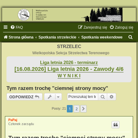
FAQ
Zarejestruj się
Zaloguj się
S
Strona główna
Spotkania strzeleckie
Spotkania weekendowe
z
STRZELEC
u
Wielkopolska Sekcja Strzelectwa Terenowego
k
Liga letnia 2026 - terminarz
[16.08.2026] Liga letnia 2026 - Zawody 4/6
a
W Y N I K I
j
Tym razem trochę "ciemnej strony mocy"
Szukaj
Wyszukiwan
ODPOWIEDZ
1
2
Następna
Posty: 21
PaPaj
Członek zarządu
Tym razem trochę "ciemnej strony mocy"