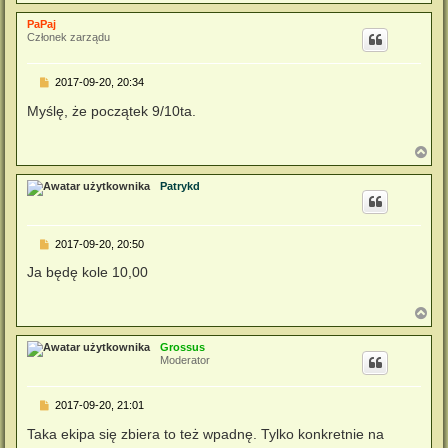
a
g
PaPaj
ó
Członek zarządu
r
ę
P
2017-09-20, 20:34
o
s
Myślę, że początek 9/10ta.
t
N
a
g
Patrykd
ó
r
ę
P
2017-09-20, 20:50
o
s
Ja będę kole 10,00
t
N
a
g
Grossus
ó
Moderator
r
ę
P
2017-09-20, 21:01
o
s
Taka ekipa się zbiera to też wpadnę. Tylko konkretnie na
t