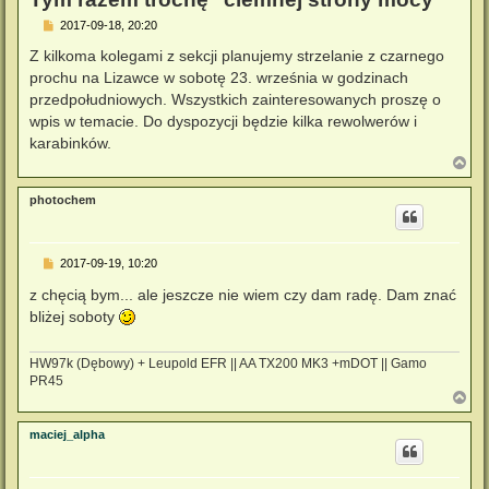
P
2017-09-18, 20:20
o
s
Z kilkoma kolegami z sekcji planujemy strzelanie z czarnego
t
prochu na Lizawce w sobotę 23. września w godzinach
przedpołudniowych. Wszystkich zainteresowanych proszę o
wpis w temacie. Do dyspozycji będzie kilka rewolwerów i
karabinków.
N
a
g
photochem
ó
r
ę
P
2017-09-19, 10:20
o
s
z chęcią bym... ale jeszcze nie wiem czy dam radę. Dam znać
t
bliżej soboty
HW97k (Dębowy) + Leupold EFR || AA TX200 MK3 +mDOT || Gamo
PR45
N
a
g
maciej_alpha
ó
r
ę