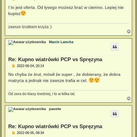
o
s
I to jest oferta. Od łysego możesz brać w ciemno. Lepiej nie
t
kupisz
zawsze środkiem krzyża :)
N
a
g
Marcin Lamcha
ó
r
ę
Re: Kupno wiatrówki PCP vs Spręzyna
P
2022-06-04, 20:14
o
s
No chyba że śrut, mówił że super , że dobierany, że dobra
t
matryca a jednak nie zawsze trafia w cel.
Od zera do klasy średniej, i to w kilka lat.
N
a
g
pawelw
ó
r
ę
Re: Kupno wiatrówki PCP vs Spręzyna
P
2022-06-05, 08:34
o