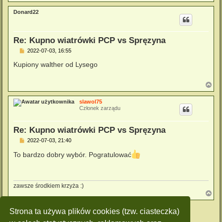
a
g
Donard22
ó
r
ę
Re: Kupno wiatrówki PCP vs Spręzyna
P
2022-07-03, 16:55
o
s
Kupiony walther od Lysego
t
N
a
g
slawol75
ó
Członek zarządu
r
ę
Re: Kupno wiatrówki PCP vs Spręzyna
P
2022-07-03, 21:40
o
s
To bardzo dobry wybór. Pogratulować
t
zawsze środkiem krzyża :)
N
a
g
ODPOWIEDZ
Strona ta używa plików cookies (tzw. ciasteczka)
ó
r