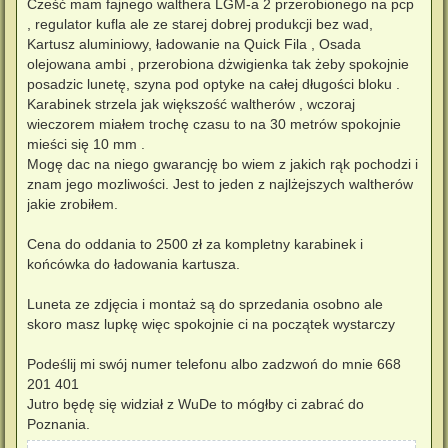
s
Cześć mam fajnego walthera LGM-a 2 przerobionego na pcp
t
, regulator kufla ale ze starej dobrej produkcji bez wad,
Kartusz aluminiowy, ładowanie na Quick Fila , Osada
olejowana ambi , przerobiona dżwigienka tak żeby spokojnie
posadzic lunetę, szyna pod optyke na całej długości bloku .
Karabinek strzela jak większość waltherów , wczoraj
wieczorem miałem trochę czasu to na 30 metrów spokojnie
mieści się 10 mm .
Mogę dac na niego gwarancję bo wiem z jakich rąk pochodzi i
znam jego mozliwości. Jest to jeden z najlżejszych waltherów
jakie zrobiłem.
Cena do oddania to 2500 zł za kompletny karabinek i
końcówka do ładowania kartusza.
Luneta ze zdjęcia i montaż są do sprzedania osobno ale
skoro masz lupkę więc spokojnie ci na początek wystarczy
Podeślij mi swój numer telefonu albo zadzwoń do mnie 668
201 401
Jutro będę się widział z WuDe to mógłby ci zabrać do
Poznania.