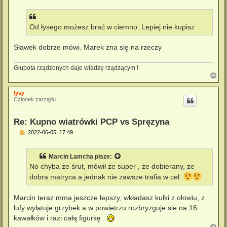
s
t
Od łysego możesz brać w ciemno. Lepiej nie kupisz
Sławek dobrze mówi. Marek zna się na rzeczy
Głupota rządzonych daje władzę rządzącym !
N
a
g
lysy
ó
Członek zarządu
r
ę
Re: Kupno wiatrówki PCP vs Spręzyna
P
2022-06-05, 17:49
o
s
t
Marcin Lamcha
pisze:
No chyba że śrut, mówił że super , że dobierany, że
dobra matryca a jednak nie zawsze trafia w cel.
Marcin teraz mma jeszcze lepszy, wkładasz kulki z ołowiu, z
lufy wylatuje grzybek a w powietrzu rozbryzguje sie na 16
kawałków i razi całą figurkę .
N