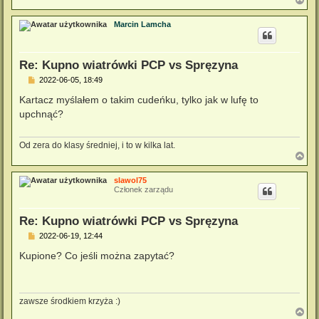
a
g
Marcin Lamcha
ó
r
ę
Re: Kupno wiatrówki PCP vs Spręzyna
P
2022-06-05, 18:49
o
s
Kartacz myślałem o takim cudeńku, tylko jak w lufę to
t
upchnąć?
Od zera do klasy średniej, i to w kilka lat.
N
a
g
slawol75
ó
Członek zarządu
r
ę
Re: Kupno wiatrówki PCP vs Spręzyna
P
2022-06-19, 12:44
o
s
Kupione? Co jeśli można zapytać?
t
zawsze środkiem krzyża :)
N