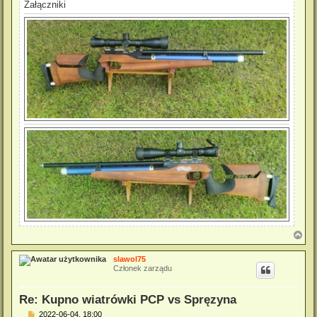
Załączniki
N
a
g
slawol75
ó
Członek zarządu
r
ę
Re: Kupno wiatrówki PCP vs Spręzyna
P
2022-06-04, 18:00