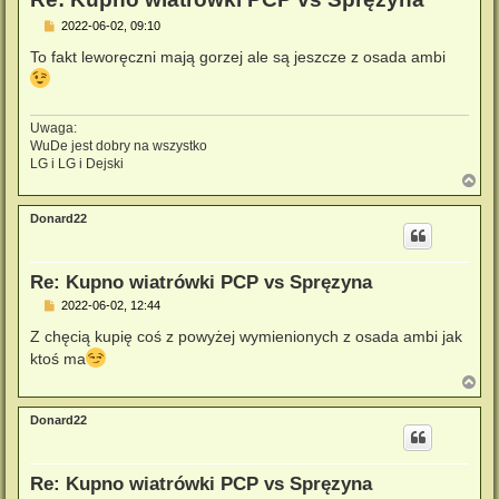
P
2022-06-02, 09:10
o
s
To fakt leworęczni mają gorzej ale są jeszcze z osada ambi
t
Uwaga:
WuDe jest dobry na wszystko
LG i LG i Dejski
N
a
g
Donard22
ó
r
ę
Re: Kupno wiatrówki PCP vs Spręzyna
P
2022-06-02, 12:44
o
s
Z chęcią kupię coś z powyżej wymienionych z osada ambi jak
t
ktoś ma
N
a
g
Donard22
ó
r
ę
Re: Kupno wiatrówki PCP vs Spręzyna