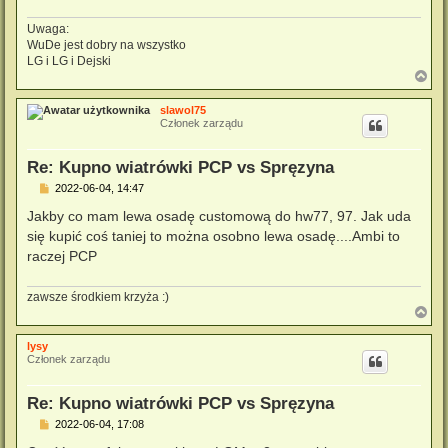
Uwaga:
WuDe jest dobry na wszystko
LG i LG i Dejski
N
a
g
slawol75
ó
Członek zarządu
r
ę
Re: Kupno wiatrówki PCP vs Spręzyna
P
2022-06-04, 14:47
o
s
Jakby co mam lewa osadę customową do hw77, 97. Jak uda
t
się kupić coś taniej to można osobno lewa osadę....Ambi to
raczej PCP
zawsze środkiem krzyża :)
N
a
g
lysy
ó
Członek zarządu
r
ę
Re: Kupno wiatrówki PCP vs Spręzyna
P
2022-06-04, 17:08
o