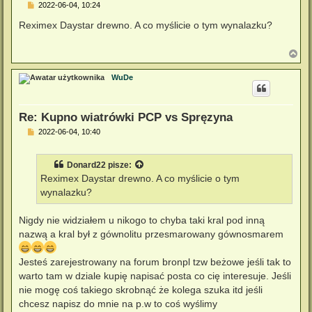
P
2022-06-04, 10:24
o
s
Reximex Daystar drewno. A co myślicie o tym wynalazku?
t
N
a
g
WuDe
ó
r
ę
Re: Kupno wiatrówki PCP vs Spręzyna
P
2022-06-04, 10:40
o
s
t
Donard22
pisze:
Reximex Daystar drewno. A co myślicie o tym
wynalazku?
Nigdy nie widziałem u nikogo to chyba taki kral pod inną
nazwą a kral był z gównolitu przesmarowany gównosmarem
Jesteś zarejestrowany na forum bronpl tzw beżowe jeśli tak to
warto tam w dziale kupię napisać posta co cię interesuje. Jeśli
nie mogę coś takiego skrobnąć że kolega szuka itd jeśli
chcesz napisz do mnie na p.w to coś wyślimy