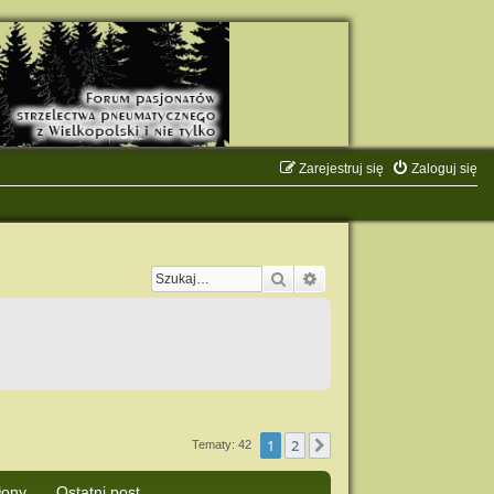
Zarejestruj się
Zaloguj się
Szukaj
Wyszukiwanie zaawanso
1
2
Następna
Tematy: 42
łony
Ostatni post