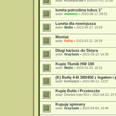
autor:
Rozbojniczek
»
2023-07-03, 10:56
luneta potrzebna tubus 1”
autor:
mahonxx
»
2023-06-17, 09:51
Luneta dla nowicjusza
autor:
WuDe
»
2023-04-27, 19:46
Montaż
autor:
PaPaj
»
2023-03-22, 16:29
Długi kartusz do Steyra
autor:
GraySaint
»
2023-03-15, 16:39
Kupię Tłumik HW 100
autor:
WuDe
»
2023-01-03, 20:31
(K) Butlę 4-6l 300/450 z legalem i
autor:
kombatant
»
2022-08-12, 13:07
Kupię Butle i Przetoczke
autor:
Deleted User 653
»
2022-04-22, 15:
Kupuję spinnery
autor:
GraySaint
»
2022-04-04, 10:44