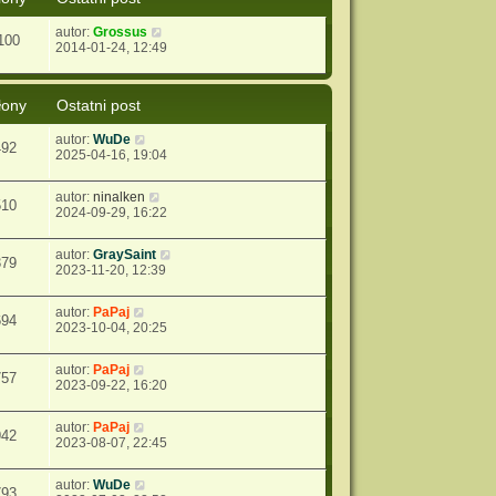
autor:
Grossus
100
2014-01-24, 12:49
łony
Ostatni post
autor:
WuDe
492
2025-04-16, 19:04
autor:
ninalken
510
2024-09-29, 16:22
autor:
GraySaint
379
2023-11-20, 12:39
autor:
PaPaj
694
2023-10-04, 20:25
autor:
PaPaj
757
2023-09-22, 16:20
autor:
PaPaj
942
2023-08-07, 22:45
autor:
WuDe
793