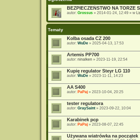
BEZPIECZEŃSTWO NA TORZE 
autor:
Grossus
»
2014-01-24, 12:49
» w
L
Tematy
Kolba osada CZ 200
autor:
WuDe
»
2025-04-13, 17:53
Artemis PP700
autor:
ninalken
»
2023-11-19, 22:54
Kupię regulator Steyr LG 110
autor:
WuDe
»
2023-11-11, 14:23
AA S400
autor:
PaPaj
»
2023-10-04, 20:25
tester regulatora
autor:
GraySaint
»
2023-09-22, 10:04
Karabinek pcp
autor:
PaPaj
»
2023-08-07, 22:45
Używana wiatrówka na początek