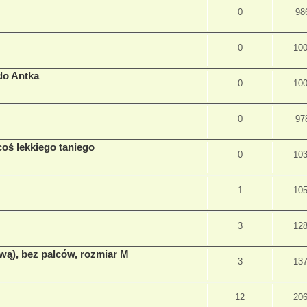
0
98
0
10
do Antka
0
10
0
97
coś lekkiego taniego
0
10
1
10
3
12
ewą), bez palców, rozmiar M
3
13
12
20