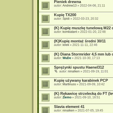
Pieniek drewna
autor:
Andrew13
»
2022-04-06, 21:11
Kupię TX200
autor:
Spidi
»
2022-03-23, 20:32
(K) Kupię muszkę tunelową M22 
autor:
kombatant
»
2022-01-20, 22:48
(K)Kupię montaż średni 30/11
autor:
lelek
»
2021-11-11, 22:46
(K) Diana Stormrider 4,5 mm lub 
autor:
WuDe
»
2021-10-30, 17:13
Sprężynki spustu Haenel312
autor:
ninalken
»
2021-09-19, 11:01
Kupię używany karabinek PCP
autor:
Martinuss
»
2021-09-09, 10:42
(K) Rękawicę strzelecką do FT (l
autor:
Ziemo
»
2021-09-10, 18:51
Slavia element 41
autor:
ninalken
»
2021-07-05, 19:45