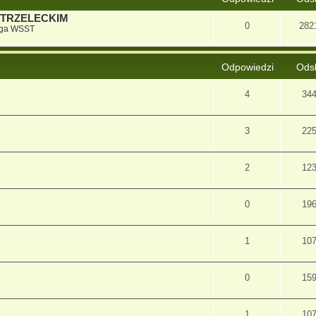
STRZELECKIM
0
282
iga WSST
Odpowiedzi
Ods
4
34
3
22
2
12
0
19
1
10
0
15
1
10