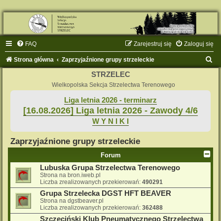
FAQ
Zarejestruj się
Zaloguj się
S
Strona główna
Zaprzyjaźnione grupy strzeleckie
z
STRZELEC
u
Wielkopolska Sekcja Strzelectwa Terenowego
k
Liga letnia 2026 - terminarz
[16.08.2026] Liga letnia 2026 - Zawody 4/6
a
W Y N I K I
j
Zaprzyjaźnione grupy strzeleckie
Forum
Lubuska Grupa Strzelectwa Terenowego
Strona na bron.iweb.pl
Liczba zrealizowanych przekierowań:
490291
Grupa Strzelecka DGST HFT BEAVER
Strona na dgstbeaver.pl
Liczba zrealizowanych przekierowań:
362488
Szczeciński Klub Pneumatycznego Strzelectwa