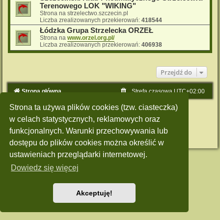
Terenowego LOK "WIKING"
Strona na strzelectwo.szczecin.pl
Liczba zrealizowanych przekierowań:
418544
Łódzka Grupa Strzelecka ORZEŁ
Strona na
www.orzel.org.pl/
Liczba zrealizowanych przekierowań:
406938
Przejdź do
Strona główna
Strefa czasowa
UTC+02:00
Strona ta używa plików cookies (tzw. ciasteczka)
Technologię dostarcza
phpBB
® Forum Software © phpBB Limited
Polski pakiet językowy dostarcza
phpBB.pl
w celach statystycznych, reklamowych oraz
Style: Green-Style by Joyce&Luna
phpBB-Style-Design
funkcjonalnych. Warunki przechowywania lub
Zasady ochrony danych osobowych
|
Regulamin
dostępu do plików cookies można określić w
ustawieniach przeglądarki internetowej.
Dowiedz się więcej
Akceptuję!