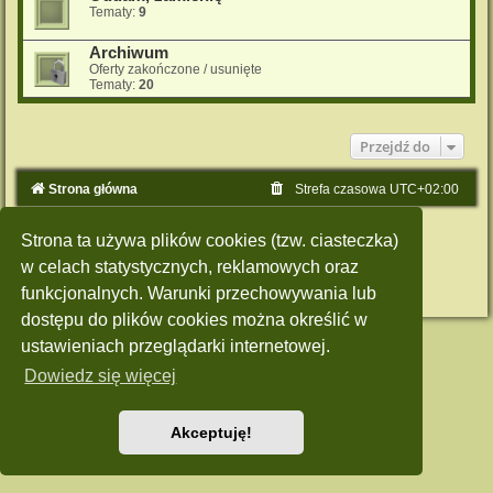
Tematy:
9
Archiwum
Oferty zakończone / usunięte
Tematy:
20
Przejdź do
Strona główna
Strefa czasowa
UTC+02:00
Technologię dostarcza
phpBB
® Forum Software © phpBB Limited
Strona ta używa plików cookies (tzw. ciasteczka)
Polski pakiet językowy dostarcza
phpBB.pl
Style: Green-Style by Joyce&Luna
phpBB-Style-Design
w celach statystycznych, reklamowych oraz
Zasady ochrony danych osobowych
|
Regulamin
funkcjonalnych. Warunki przechowywania lub
dostępu do plików cookies można określić w
ustawieniach przeglądarki internetowej.
Dowiedz się więcej
Akceptuję!