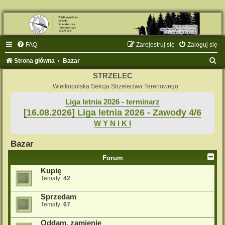
FAQ
Zarejestruj się
Zaloguj się
S
Strona główna
Bazar
z
STRZELEC
u
Wielkopolska Sekcja Strzelectwa Terenowego
k
Liga letnia 2026 - terminarz
[16.08.2026] Liga letnia 2026 - Zawody 4/6
a
W Y N I K I
j
Bazar
Forum
Kupię
Tematy:
42
Sprzedam
Tematy:
67
Oddam, zamienię