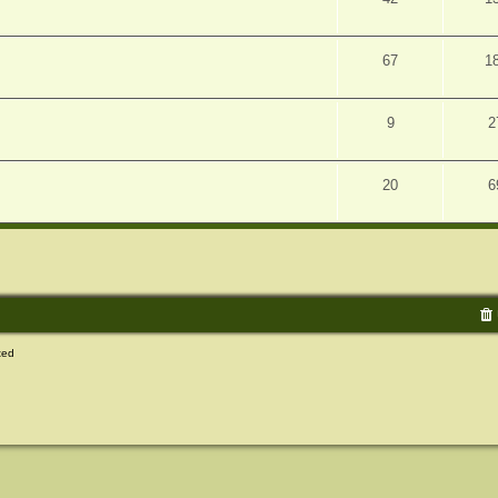
67
1
9
2
20
6
ted