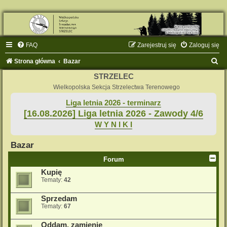
FAQ
Zarejestruj się
Zaloguj się
S
Strona główna
Bazar
z
STRZELEC
u
Wielkopolska Sekcja Strzelectwa Terenowego
k
Liga letnia 2026 - terminarz
[16.08.2026] Liga letnia 2026 - Zawody 4/6
a
W Y N I K I
j
Bazar
Forum
Kupię
Tematy:
42
Sprzedam
Tematy:
67
Oddam, zamienię