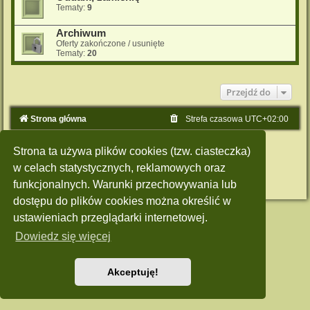
Tematy:
9
Archiwum
Oferty zakończone / usunięte
Tematy:
20
Przejdź do
Strona główna
Strefa czasowa
UTC+02:00
Technologię dostarcza
phpBB
® Forum Software © phpBB Limited
Strona ta używa plików cookies (tzw. ciasteczka)
Polski pakiet językowy dostarcza
phpBB.pl
Style: Green-Style by Joyce&Luna
phpBB-Style-Design
w celach statystycznych, reklamowych oraz
Zasady ochrony danych osobowych
|
Regulamin
funkcjonalnych. Warunki przechowywania lub
dostępu do plików cookies można określić w
ustawieniach przeglądarki internetowej.
Dowiedz się więcej
Akceptuję!