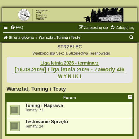
FAQ
Zarejestruj się
Zaloguj się
S
Strona główna
Warsztat, Tuning i Testy
z
STRZELEC
u
Wielkopolska Sekcja Strzelectwa Terenowego
k
Liga letnia 2026 - terminarz
[16.08.2026] Liga letnia 2026 - Zawody 4/6
a
W Y N I K I
j
Warsztat, Tuning i Testy
Forum
Tuning i Naprawa
Tematy:
73
Testowanie Sprzętu
Tematy:
14