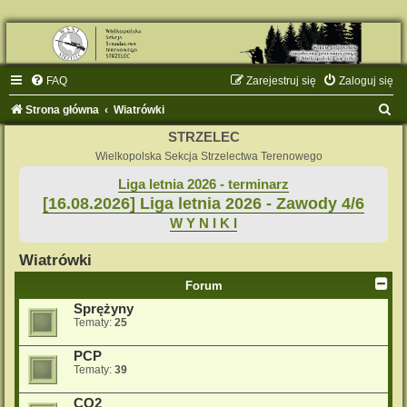
FAQ
Zarejestruj się
Zaloguj się
S
Strona główna
Wiatrówki
z
STRZELEC
u
Wielkopolska Sekcja Strzelectwa Terenowego
k
Liga letnia 2026 - terminarz
[16.08.2026] Liga letnia 2026 - Zawody 4/6
a
W Y N I K I
j
Wiatrówki
Forum
Sprężyny
Tematy:
25
PCP
Tematy:
39
CO2