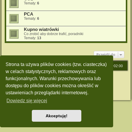
Tematy:
6
PCA
Tematy:
6
Kupno wiatrówki
Co zrobić aby dobrze trafić, poradniki
Tematy:
13
Przejdź do
Strona ta używa plików cookies (tzw. ciasteczka)
Strona główna
Strefa czasowa
UTC+02:00
w celach statystycznych, reklamowych oraz
Technologię dostarcza
phpBB
® Forum Software © phpBB Limited
funkcjonalnych. Warunki przechowywania lub
Polski pakiet językowy dostarcza
phpBB.pl
dostępu do plików cookies można określić w
Style: Green-Style by Joyce&Luna
phpBB-Style-Design
Zasady ochrony danych osobowych
|
Regulamin
ustawieniach przeglądarki internetowej.
Dowiedz się więcej
Akceptuję!