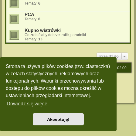
Tematy:
6
PCA
Tematy:
6
Kupno wiatrówki
Co zrobić aby dobrze trafić, poradniki
Tematy:
13
Przejdź do
Strona ta używa plików cookies (tzw. ciasteczka)
Strona główna
Strefa czasowa
UTC+02:00
w celach statystycznych, reklamowych oraz
Technologię dostarcza
phpBB
® Forum Software © phpBB Limited
funkcjonalnych. Warunki przechowywania lub
Polski pakiet językowy dostarcza
phpBB.pl
dostępu do plików cookies można określić w
Style: Green-Style by Joyce&Luna
phpBB-Style-Design
Zasady ochrony danych osobowych
|
Regulamin
ustawieniach przeglądarki internetowej.
Dowiedz się więcej
Akceptuję!