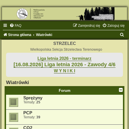
FAQ
Zarejestruj się
Zaloguj się
S
Strona główna
Wiatrówki
z
STRZELEC
u
Wielkopolska Sekcja Strzelectwa Terenowego
k
Liga letnia 2026 - terminarz
[16.08.2026] Liga letnia 2026 - Zawody 4/6
a
W Y N I K I
j
Wiatrówki
Forum
Sprężyny
Tematy:
25
PCP
Tematy:
39
CO2