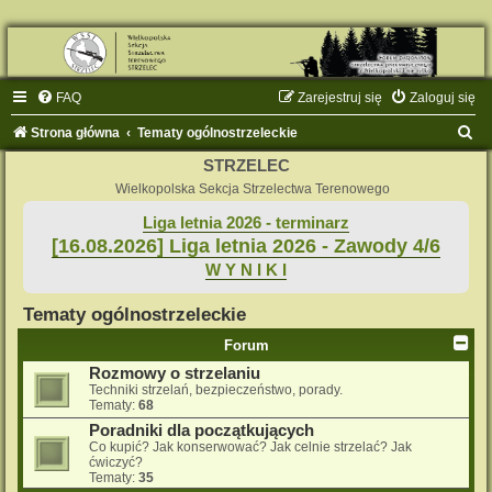
FAQ
Zarejestruj się
Zaloguj się
S
Strona główna
Tematy ogólnostrzeleckie
z
STRZELEC
u
Wielkopolska Sekcja Strzelectwa Terenowego
k
Liga letnia 2026 - terminarz
[16.08.2026] Liga letnia 2026 - Zawody 4/6
a
W Y N I K I
j
Tematy ogólnostrzeleckie
Forum
Rozmowy o strzelaniu
Techniki strzelań, bezpieczeństwo, porady.
Tematy:
68
Poradniki dla początkujących
Co kupić? Jak konserwować? Jak celnie strzelać? Jak
ćwiczyć?
Tematy:
35