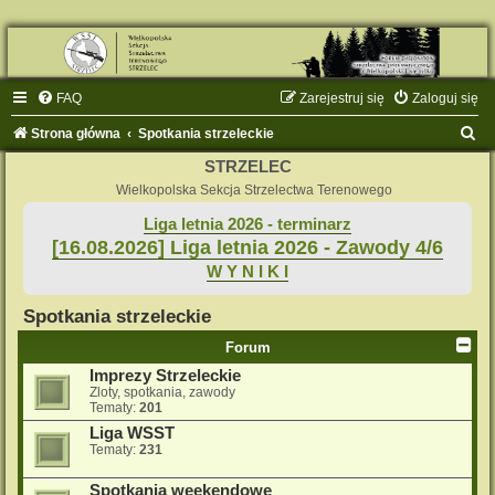
FAQ
Zarejestruj się
Zaloguj się
S
Strona główna
Spotkania strzeleckie
z
STRZELEC
u
Wielkopolska Sekcja Strzelectwa Terenowego
k
Liga letnia 2026 - terminarz
[16.08.2026] Liga letnia 2026 - Zawody 4/6
a
W Y N I K I
j
Spotkania strzeleckie
Forum
Imprezy Strzeleckie
Zloty, spotkania, zawody
Tematy:
201
Liga WSST
Tematy:
231
Spotkania weekendowe