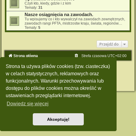
Czyli kto, kiedy, gdzie i z kim
Tematy:
31
Nasze osiągnięcia na zawodach.
Tu wpisujemy co i kto wywalczył na zawodach zewnętrznych,
zawodach rangi PFTA, mistrzostw kraju, świata, regionów....
Tematy:
5
Przejdź do
Strona główna
Strefa czasowa
UTC+02:00
Strona ta używa plików cookies (tzw. ciasteczka)
Technologię dostarcza
phpBB
® Forum Software © phpBB Limited
Polski pakiet językowy dostarcza
phpBB.pl
w celach statystycznych, reklamowych oraz
Style: Green-Style by Joyce&Luna
phpBB-Style-Design
funkcjonalnych. Warunki przechowywania lub
Zasady ochrony danych osobowych
|
Regulamin
dostępu do plików cookies można określić w
ustawieniach przeglądarki internetowej.
Dowiedz się więcej
Akceptuję!