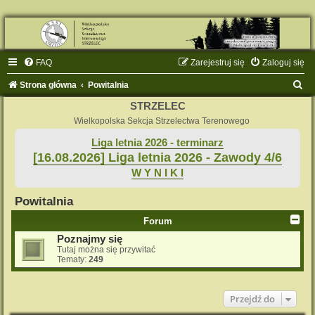
FAQ
Zarejestruj się
Zaloguj się
S
Strona główna
Powitalnia
z
STRZELEC
u
Wielkopolska Sekcja Strzelectwa Terenowego
k
Liga letnia 2026 - terminarz
[16.08.2026] Liga letnia 2026 - Zawody 4/6
a
W Y N I K I
j
Powitalnia
Forum
Poznajmy się
Tutaj można się przywitać
Tematy:
249
Przejdź do