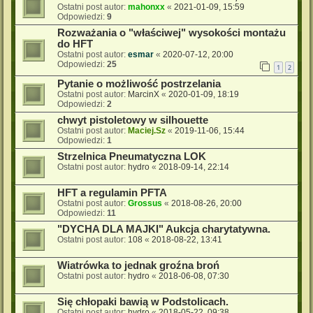
Ostatni post autor:
mahonxx
«
2021-01-09, 15:59
Odpowiedzi:
9
Rozważania o "właściwej" wysokości montażu
do HFT
Ostatni post autor:
esmar
«
2020-07-12, 20:00
Odpowiedzi:
25
1
2
Pytanie o możliwość postrzelania
Ostatni post autor:
MarcinX
«
2020-01-09, 18:19
Odpowiedzi:
2
chwyt pistoletowy w silhouette
Ostatni post autor:
Maciej.Sz
«
2019-11-06, 15:44
Odpowiedzi:
1
Strzelnica Pneumatyczna LOK
Ostatni post autor:
hydro
«
2018-09-14, 22:14
HFT a regulamin PFTA
Ostatni post autor:
Grossus
«
2018-08-26, 20:00
Odpowiedzi:
11
"DYCHA DLA MAJKI" Aukcja charytatywna.
Ostatni post autor:
108
«
2018-08-22, 13:41
Wiatrówka to jednak groźna broń
Ostatni post autor:
hydro
«
2018-06-08, 07:30
Się chłopaki bawią w Podstolicach.
Ostatni post autor:
hydro
«
2018-05-22, 09:38