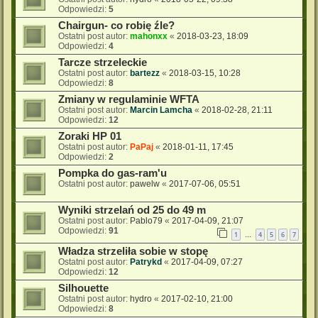
Odpowiedzi:
5
Chairgun- co robię źle?
Ostatni post autor:
mahonxx
«
2018-03-23, 18:09
Odpowiedzi:
4
Tarcze strzeleckie
Ostatni post autor:
bartezz
«
2018-03-15, 10:28
Odpowiedzi:
8
Zmiany w regulaminie WFTA
Ostatni post autor:
Marcin Lamcha
«
2018-02-28, 21:11
Odpowiedzi:
12
Zoraki HP 01
Ostatni post autor:
PaPaj
«
2018-01-11, 17:45
Odpowiedzi:
2
Pompka do gas-ram'u
Ostatni post autor:
pawelw
«
2017-07-06, 05:51
Wyniki strzelań od 25 do 49 m
Ostatni post autor:
Pablo79
«
2017-04-09, 21:07
Odpowiedzi:
91
1
4
5
6
7
…
Władza strzeliła sobie w stopę
Ostatni post autor:
Patrykd
«
2017-04-09, 07:27
Odpowiedzi:
12
Silhouette
Ostatni post autor:
hydro
«
2017-02-10, 21:00
Odpowiedzi:
8