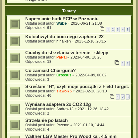
Tematy
Napełnianie butli PCP w Poznaniu
Ostatni post autor:
WuDe
«
2026-06-21, 21:08
Odpowiedzi:
61
1
2
3
4
5
Kulochwyt do bocznego zapłonu .22
Ostatni post autor:
ninalken
«
2023-12-10, 20:15
Ciuchy do strzelania w terenie - sklepy
Ostatni post autor:
PaPaj
«
2023-04-06, 18:28
Odpowiedzi:
18
1
2
Co zamiast Chairguna?
Ostatni post autor:
Grossus
«
2022-04-09, 00:02
Odpowiedzi:
3
Skreślam "H", czyli moje początki z Field Target.
Ostatni post autor:
slawol75
«
2022-02-20, 20:10
Odpowiedzi:
40
1
2
3
Wymiana adaptera 2x CO2 12g
Ostatni post autor:
Andrew13
«
2021-12-26, 18:42
Odpowiedzi:
2
Strzelanie po latach
Ostatni post autor:
Przemo
«
2021-01-10, 14:44
Odpowiedzi:
4
Walther LGV Master Pro Wood kal. 4,5 mm