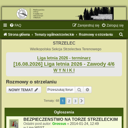
FAQ
Zarejestruj się
Zaloguj się
S
Strona główna
Tematy ogólnostrzeleckie
Rozmowy o strzelaniu
z
STRZELEC
u
Wielkopolska Sekcja Strzelectwa Terenowego
k
Liga letnia 2026 - terminarz
[16.08.2026] Liga letnia 2026 - Zawody 4/6
a
W Y N I K I
j
Rozmowy o strzelaniu
Szukaj
Wyszukiwanie zaaw
NOWY TEMAT
1
2
3
Następna
Tematy: 68
Ogłoszenia
BEZPIECZEŃSTWO NA TORZE STRZELECKIM
Ostatni post autor:
Grossus
«
2014-01-24, 12:49
w
Liga WSST