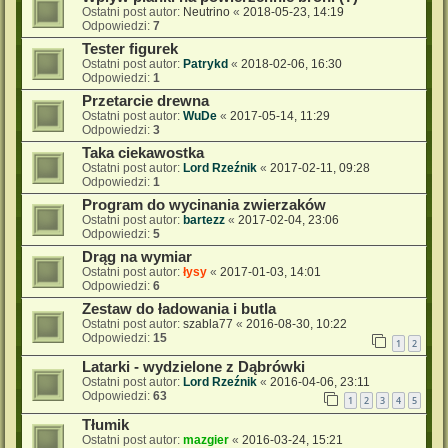
Ostatni post autor:
Neutrino
«
2018-05-23, 14:19
Odpowiedzi:
7
Tester figurek
Ostatni post autor:
Patrykd
«
2018-02-06, 16:30
Odpowiedzi:
1
Przetarcie drewna
Ostatni post autor:
WuDe
«
2017-05-14, 11:29
Odpowiedzi:
3
Taka ciekawostka
Ostatni post autor:
Lord Rzeźnik
«
2017-02-11, 09:28
Odpowiedzi:
1
Program do wycinania zwierzaków
Ostatni post autor:
bartezz
«
2017-02-04, 23:06
Odpowiedzi:
5
Drąg na wymiar
Ostatni post autor:
łysy
«
2017-01-03, 14:01
Odpowiedzi:
6
Zestaw do ładowania i butla
Ostatni post autor:
szabla77
«
2016-08-30, 10:22
Odpowiedzi:
15
1
2
Latarki - wydzielone z Dąbrówki
Ostatni post autor:
Lord Rzeźnik
«
2016-04-06, 23:11
Odpowiedzi:
63
1
2
3
4
5
Tłumik
Ostatni post autor:
mazgier
«
2016-03-24, 15:21