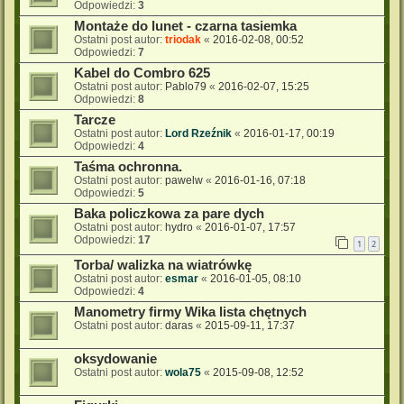
Odpowiedzi:
3
Montaże do lunet - czarna tasiemka
Ostatni post autor:
triodak
«
2016-02-08, 00:52
Odpowiedzi:
7
Kabel do Combro 625
Ostatni post autor:
Pablo79
«
2016-02-07, 15:25
Odpowiedzi:
8
Tarcze
Ostatni post autor:
Lord Rzeźnik
«
2016-01-17, 00:19
Odpowiedzi:
4
Taśma ochronna.
Ostatni post autor:
pawelw
«
2016-01-16, 07:18
Odpowiedzi:
5
Baka policzkowa za pare dych
Ostatni post autor:
hydro
«
2016-01-07, 17:57
Odpowiedzi:
17
1
2
Torba/ walizka na wiatrówkę
Ostatni post autor:
esmar
«
2016-01-05, 08:10
Odpowiedzi:
4
Manometry firmy Wika lista chętnych
Ostatni post autor:
daras
«
2015-09-11, 17:37
oksydowanie
Ostatni post autor:
wola75
«
2015-09-08, 12:52