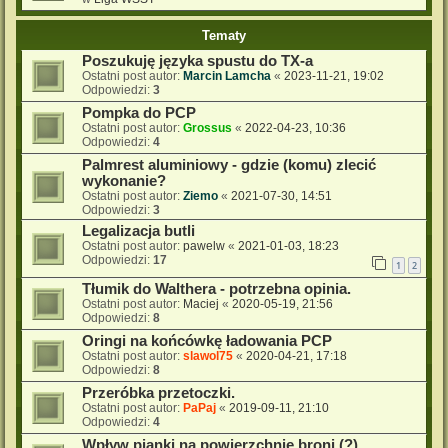
Tematy
Poszukuję języka spustu do TX-a
Ostatni post autor:
Marcin Lamcha
«
2023-11-21, 19:02
Odpowiedzi:
3
Pompka do PCP
Ostatni post autor:
Grossus
«
2022-04-23, 10:36
Odpowiedzi:
4
Palmrest aluminiowy - gdzie (komu) zlecić
wykonanie?
Ostatni post autor:
Ziemo
«
2021-07-30, 14:51
Odpowiedzi:
3
Legalizacja butli
Ostatni post autor:
pawelw
«
2021-01-03, 18:23
Odpowiedzi:
17
1
2
Tłumik do Walthera - potrzebna opinia.
Ostatni post autor:
Maciej
«
2020-05-19, 21:56
Odpowiedzi:
8
Oringi na końcówkę ładowania PCP
Ostatni post autor:
slawol75
«
2020-04-21, 17:18
Odpowiedzi:
8
Przeróbka przetoczki.
Ostatni post autor:
PaPaj
«
2019-09-11, 21:10
Odpowiedzi:
4
Wpływ pianki na powierzchnie broni (?)