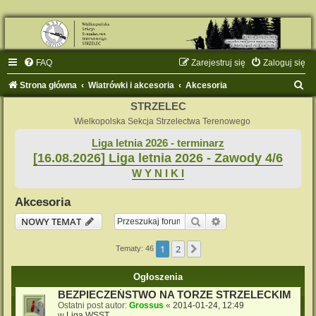
FAQ
Zarejestruj się
Zaloguj się
S
Strona główna
Wiatrówki i akcesoria
Akcesoria
z
STRZELEC
u
Wielkopolska Sekcja Strzelectwa Terenowego
k
Liga letnia 2026 - terminarz
[16.08.2026] Liga letnia 2026 - Zawody 4/6
a
W Y N I K I
j
Akcesoria
Szukaj
Wyszukiwanie zaaw
NOWY TEMAT
1
2
Następna
Tematy: 46
Ogłoszenia
BEZPIECZEŃSTWO NA TORZE STRZELECKIM
Ostatni post autor:
Grossus
«
2014-01-24, 12:49
w
Liga WSST