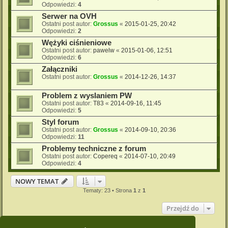
Odpowiedzi:
4
Serwer na OVH
Ostatni post autor:
Grossus
«
2015-01-25, 20:42
Odpowiedzi:
2
Wężyki ciśnieniowe
Ostatni post autor:
pawelw
«
2015-01-06, 12:51
Odpowiedzi:
6
Załączniki
Ostatni post autor:
Grossus
«
2014-12-26, 14:37
Problem z wyslaniem PW
Ostatni post autor:
T83
«
2014-09-16, 11:45
Odpowiedzi:
5
Styl forum
Ostatni post autor:
Grossus
«
2014-09-10, 20:36
Odpowiedzi:
11
Problemy techniczne z forum
Ostatni post autor:
Copereq
«
2014-07-10, 20:49
Odpowiedzi:
4
NOWY TEMAT
Tematy: 23 • Strona
1
z
1
Przejdź do