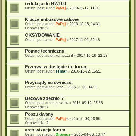
redukcja do HW100
Ostatni post autor:
PaPaj
«
2018-11-12, 11:30
Klucze imbusowe calowe
Ostatni post autor:
PaPaj
«
2018-10-16, 14:31
Odpowiedzi:
3
OKSYDOWANIE
Ostatni post autor:
PaPaj
«
2017-11-06, 20:48
Pomoc techniczna
Ostatni post autor:
kombatant
«
2017-10-19, 22:18
Przerwa w dostępie do forum
Ostatni post autor:
esmar
«
2016-11-22, 15:21
Przyrządy celownicze.
Ostatni post autor:
Jotta
«
2016-11-06, 14:01
Beżowe zdechło ?
Ostatni post autor:
pawelw
«
2016-09-12, 05:56
Odpowiedzi:
7
Poszukiwany
Ostatni post autor:
PaPaj
«
2015-10-03, 18:06
Odpowiedzi:
2
archiwizacja forum
Ostatni post autor:
Grossus
«
2015-04-08, 13:47