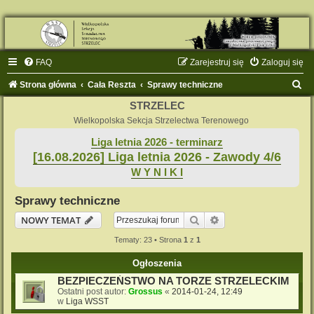
FAQ
Zarejestruj się
Zaloguj się
S
Strona główna
Cała Reszta
Sprawy techniczne
z
STRZELEC
u
Wielkopolska Sekcja Strzelectwa Terenowego
k
Liga letnia 2026 - terminarz
[16.08.2026] Liga letnia 2026 - Zawody 4/6
a
W Y N I K I
j
Sprawy techniczne
Szukaj
Wyszukiwanie zaaw
NOWY TEMAT
Tematy: 23 • Strona
1
z
1
Ogłoszenia
BEZPIECZEŃSTWO NA TORZE STRZELECKIM
Ostatni post autor:
Grossus
«
2014-01-24, 12:49
w
Liga WSST