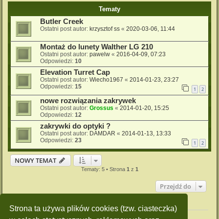
Tematy
Butler Creek
Ostatni post autor:
krzysztof ss
«
2020-03-06, 11:44
Montaż do lunety Walther LG 210
Ostatni post autor:
pawelw
«
2016-04-09, 07:23
Odpowiedzi:
10
Elevation Turret Cap
Ostatni post autor:
Wiecho1967
«
2014-01-23, 23:27
Odpowiedzi:
15
1
2
nowe rozwiązania zakrywek
Ostatni post autor:
Grossus
«
2014-01-20, 15:25
Odpowiedzi:
12
zakrywki do optyki ?
Ostatni post autor:
DAMDAR
«
2014-01-13, 13:33
Odpowiedzi:
23
1
2
NOWY TEMAT
Tematy: 5 • Strona
1
z
1
Przejdź do
Twoje uprawnienia na tym forum
Strona ta używa plików cookies (tzw. ciasteczka)
Nie możesz
tworzyć nowych tematów