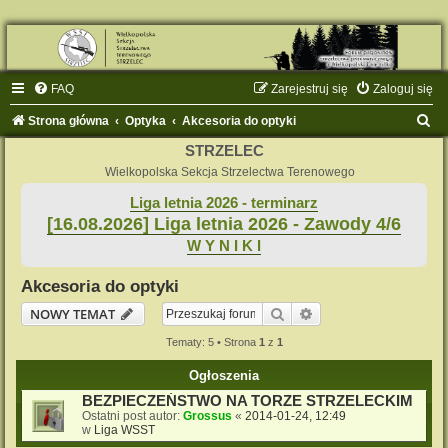
FAQ
Zarejestruj się
Zaloguj się
S
Strona główna
Optyka
Akcesoria do optyki
z
STRZELEC
u
Wielkopolska Sekcja Strzelectwa Terenowego
k
Liga letnia 2026 - terminarz
[16.08.2026] Liga letnia 2026 - Zawody 4/6
a
W Y N I K I
j
Akcesoria do optyki
Szukaj
Wyszukiwanie zaaw
NOWY TEMAT
Tematy: 5 • Strona
1
z
1
Ogłoszenia
BEZPIECZEŃSTWO NA TORZE STRZELECKIM
Ostatni post autor:
Grossus
«
2014-01-24, 12:49
w
Liga WSST