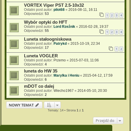
VORTEX Viper PST 2.5-10x32
Ostatni post autor:
pilot68
«
2016-08-11, 16:11
Odpowiedzi:
53
1
2
3
4
Wybór optyki do HFT
Ostatni post autor:
Lord Rzeźnik
«
2016-02-28, 19:37
Odpowiedzi:
55
1
2
3
4
Luneta stałoogniskowa
Ostatni post autor:
Patrykd
«
2015-10-19, 22:34
Odpowiedzi:
17
1
2
Luneta VOGLER
Ostatni post autor:
Przemo
«
2015-07-03, 11:06
Odpowiedzi:
4
luneta do HW 35
Ostatni post autor:
Marylka i Heniu
«
2015-04-12, 17:59
Odpowiedzi:
6
mDOT co dalej
Ostatni post autor:
Wiecho1967
«
2014-05-10, 20:30
Odpowiedzi:
2
NOWY TEMAT
Tematy: 14 • Strona
1
z
1
Przejdź do