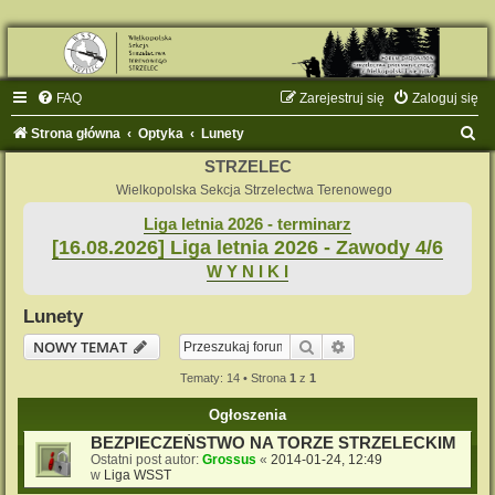
FAQ
Zarejestruj się
Zaloguj się
S
Strona główna
Optyka
Lunety
z
STRZELEC
u
Wielkopolska Sekcja Strzelectwa Terenowego
k
Liga letnia 2026 - terminarz
[16.08.2026] Liga letnia 2026 - Zawody 4/6
a
W Y N I K I
j
Lunety
Szukaj
Wyszukiwanie zaaw
NOWY TEMAT
Tematy: 14 • Strona
1
z
1
Ogłoszenia
BEZPIECZEŃSTWO NA TORZE STRZELECKIM
Ostatni post autor:
Grossus
«
2014-01-24, 12:49
w
Liga WSST