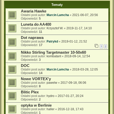
Tematy
Awaria Hawke
Ostatni post autor:
Marcin Lamcha
«
2021-06-07, 20:56
Odpowiedzi:
5
Luneta do AA400
Ostatni post autor:
Krzysztof W.
«
2019-11-17, 14:10
Odpowiedzi:
11
Dot naprawa
Ostatni post autor:
Patrykd
«
2019-01-12, 21:52
Odpowiedzi:
17
1
2
Nikko Stirling Targetmaster 10-50x60
Ostatni post autor:
kombatant
«
2018-09-14, 12:54
Odpowiedzi:
3
DOC
Ostatni post autor:
Marcin Lamcha
«
2018-03-28, 12:05
Odpowiedzi:
14
Nowe VORTEX'y
Ostatni post autor:
pawelw
«
2017-09-18, 06:06
Odpowiedzi:
8
Blitic Plex
Ostatni post autor:
hydro
«
2017-01-27, 20:24
Odpowiedzi:
2
optyka w Berlinie
Ostatni post autor:
haller
«
2016-12-18, 17:43
Odpowiedzi:
1