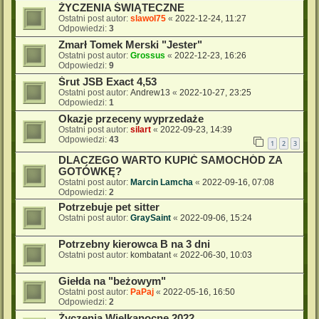
ŻYCZENIA ŚWIĄTECZNE
Ostatni post autor:
slawol75
«
2022-12-24, 11:27
Odpowiedzi:
3
Zmarł Tomek Merski "Jester"
Ostatni post autor:
Grossus
«
2022-12-23, 16:26
Odpowiedzi:
9
Śrut JSB Exact 4,53
Ostatni post autor:
Andrew13
«
2022-10-27, 23:25
Odpowiedzi:
1
Okazje przeceny wyprzedaże
Ostatni post autor:
silart
«
2022-09-23, 14:39
Odpowiedzi:
43
1
2
3
DLACZEGO WARTO KUPIĆ SAMOCHÓD ZA
GOTÓWKĘ?
Ostatni post autor:
Marcin Lamcha
«
2022-09-16, 07:08
Odpowiedzi:
2
Potrzebuje pet sitter
Ostatni post autor:
GraySaint
«
2022-09-06, 15:24
Potrzebny kierowca B na 3 dni
Ostatni post autor:
kombatant
«
2022-06-30, 10:03
Giełda na "beżowym"
Ostatni post autor:
PaPaj
«
2022-05-16, 16:50
Odpowiedzi:
2
Życzenia Wielkanocne 2022