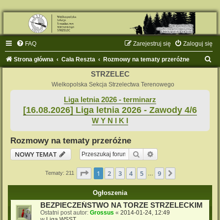
FAQ
Zarejestruj się
Zaloguj się
S
Strona główna
Cała Reszta
Rozmowy na tematy przeróżne
z
STRZELEC
u
Wielkopolska Sekcja Strzelectwa Terenowego
k
Liga letnia 2026 - terminarz
[16.08.2026] Liga letnia 2026 - Zawody 4/6
a
W Y N I K I
j
Rozmowy na tematy przeróżne
Szukaj
Wyszukiwanie zaaw
NOWY TEMAT
Strona
1
z
9
1
2
3
4
5
9
Następna
Tematy: 211
…
Ogłoszenia
BEZPIECZEŃSTWO NA TORZE STRZELECKIM
Ostatni post autor:
Grossus
«
2014-01-24, 12:49
w
Liga WSST