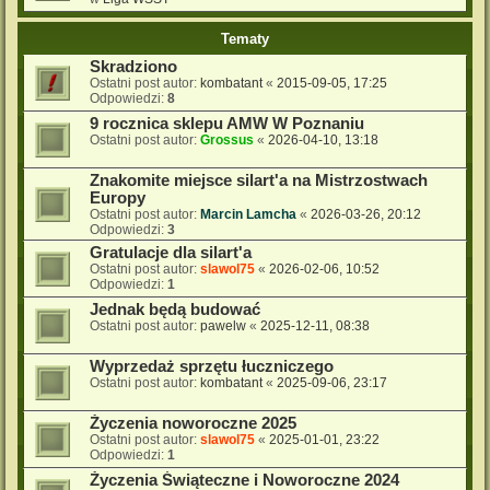
Tematy
Skradziono
Ostatni post autor:
kombatant
«
2015-09-05, 17:25
Odpowiedzi:
8
9 rocznica sklepu AMW W Poznaniu
Ostatni post autor:
Grossus
«
2026-04-10, 13:18
Znakomite miejsce silart'a na Mistrzostwach
Europy
Ostatni post autor:
Marcin Lamcha
«
2026-03-26, 20:12
Odpowiedzi:
3
Gratulacje dla silart'a
Ostatni post autor:
slawol75
«
2026-02-06, 10:52
Odpowiedzi:
1
Jednak będą budować
Ostatni post autor:
pawelw
«
2025-12-11, 08:38
Wyprzedaż sprzętu łuczniczego
Ostatni post autor:
kombatant
«
2025-09-06, 23:17
Życzenia noworoczne 2025
Ostatni post autor:
slawol75
«
2025-01-01, 23:22
Odpowiedzi:
1
Życzenia Świąteczne i Noworoczne 2024