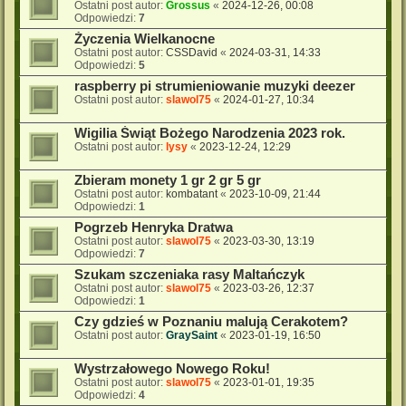
Ostatni post autor:
Grossus
«
2024-12-26, 00:08
Odpowiedzi:
7
Życzenia Wielkanocne
Ostatni post autor:
CSSDavid
«
2024-03-31, 14:33
Odpowiedzi:
5
raspberry pi strumieniowanie muzyki deezer
Ostatni post autor:
slawol75
«
2024-01-27, 10:34
Wigilia Świąt Bożego Narodzenia 2023 rok.
Ostatni post autor:
lysy
«
2023-12-24, 12:29
Zbieram monety 1 gr 2 gr 5 gr
Ostatni post autor:
kombatant
«
2023-10-09, 21:44
Odpowiedzi:
1
Pogrzeb Henryka Dratwa
Ostatni post autor:
slawol75
«
2023-03-30, 13:19
Odpowiedzi:
7
Szukam szczeniaka rasy Maltańczyk
Ostatni post autor:
slawol75
«
2023-03-26, 12:37
Odpowiedzi:
1
Czy gdzieś w Poznaniu malują Cerakotem?
Ostatni post autor:
GraySaint
«
2023-01-19, 16:50
Wystrzałowego Nowego Roku!
Ostatni post autor:
slawol75
«
2023-01-01, 19:35
Odpowiedzi:
4