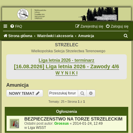
FAQ
Zarejestruj się
Zaloguj się
S
Strona główna
Wiatrówki i akcesoria
Amunicja
z
STRZELEC
u
Wielkopolska Sekcja Strzelectwa Terenowego
k
Liga letnia 2026 - terminarz
[16.08.2026] Liga letnia 2026 - Zawody 4/6
a
W Y N I K I
j
Amunicja
Szukaj
Wyszukiwanie zaaw
NOWY TEMAT
Tematy: 25 • Strona
1
z
1
Ogłoszenia
BEZPIECZEŃSTWO NA TORZE STRZELECKIM
Ostatni post autor:
Grossus
«
2014-01-24, 12:49
w
Liga WSST