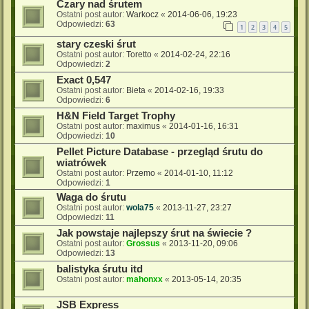
Czary nad śrutem
Ostatni post autor:
Warkocz
«
2014-06-06, 19:23
Odpowiedzi:
63
1
2
3
4
5
stary czeski śrut
Ostatni post autor:
Toretto
«
2014-02-24, 22:16
Odpowiedzi:
2
Exact 0,547
Ostatni post autor:
Bieta
«
2014-02-16, 19:33
Odpowiedzi:
6
H&N Field Target Trophy
Ostatni post autor:
maximus
«
2014-01-16, 16:31
Odpowiedzi:
10
Pellet Picture Database - przegląd śrutu do
wiatrówek
Ostatni post autor:
Przemo
«
2014-01-10, 11:12
Odpowiedzi:
1
Waga do śrutu
Ostatni post autor:
wola75
«
2013-11-27, 23:27
Odpowiedzi:
11
Jak powstaje najlepszy śrut na świecie ?
Ostatni post autor:
Grossus
«
2013-11-20, 09:06
Odpowiedzi:
13
balistyka śrutu itd
Ostatni post autor:
mahonxx
«
2013-05-14, 20:35
JSB Express