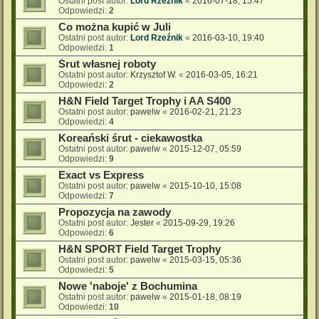
Ostatni post autor:
Lord Rzeźnik
«
2016-07-18, 15:47
Odpowiedzi:
2
Co można kupić w Juli
Ostatni post autor:
Lord Rzeźnik
«
2016-03-10, 19:40
Odpowiedzi:
1
Śrut własnej roboty
Ostatni post autor:
Krzysztof W.
«
2016-03-05, 16:21
Odpowiedzi:
2
H&N Field Target Trophy i AA S400
Ostatni post autor:
pawelw
«
2016-02-21, 21:23
Odpowiedzi:
4
Koreański śrut - ciekawostka
Ostatni post autor:
pawelw
«
2015-12-07, 05:59
Odpowiedzi:
9
Exact vs Express
Ostatni post autor:
pawelw
«
2015-10-10, 15:08
Odpowiedzi:
7
Propozycja na zawody
Ostatni post autor:
Jester
«
2015-09-29, 19:26
Odpowiedzi:
6
H&N SPORT Field Target Trophy
Ostatni post autor:
pawelw
«
2015-03-15, 05:36
Odpowiedzi:
5
Nowe 'naboje' z Bochumina
Ostatni post autor:
pawelw
«
2015-01-18, 08:19
Odpowiedzi:
10