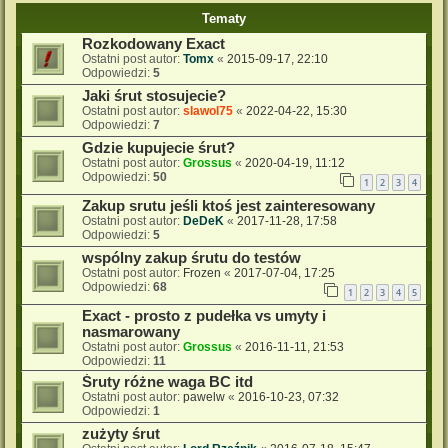
Tematy
Rozkodowany Exact
Ostatni post autor:
Tomx
«
2015-09-17, 22:10
Odpowiedzi:
5
Jaki śrut stosujecie?
Ostatni post autor:
slawol75
«
2022-04-22, 15:30
Odpowiedzi:
7
Gdzie kupujecie śrut?
Ostatni post autor:
Grossus
«
2020-04-19, 11:12
Odpowiedzi:
50
1
2
3
4
Zakup srutu jeśli ktoś jest zainteresowany
Ostatni post autor:
DeDeK
«
2017-11-28, 17:58
Odpowiedzi:
5
wspólny zakup śrutu do testów
Ostatni post autor:
Frozen
«
2017-07-04, 17:25
Odpowiedzi:
68
1
2
3
4
5
Exact - prosto z pudełka vs umyty i
nasmarowany
Ostatni post autor:
Grossus
«
2016-11-11, 21:53
Odpowiedzi:
11
Śruty różne waga BC itd
Ostatni post autor:
pawelw
«
2016-10-23, 07:32
Odpowiedzi:
1
zużyty śrut