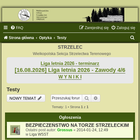
FAQ
Zarejestruj się
Zaloguj się
S
Strona główna
Optyka
Testy
z
STRZELEC
u
Wielkopolska Sekcja Strzelectwa Terenowego
k
Liga letnia 2026 - terminarz
[16.08.2026] Liga letnia 2026 - Zawody 4/6
a
W Y N I K I
j
Testy
Szukaj
Wyszukiwanie zaaw
NOWY TEMAT
Tematy: 1 • Strona
1
z
1
Ogłoszenia
BEZPIECZEŃSTWO NA TORZE STRZELECKIM
Ostatni post autor:
Grossus
«
2014-01-24, 12:49
w
Liga WSST