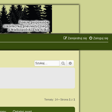
Zarejestruj się
Zaloguj się
Szukaj
Wyszukiwanie zaawanso
Tematy: 14 • Strona
1
z
1
łony
Ostatni post