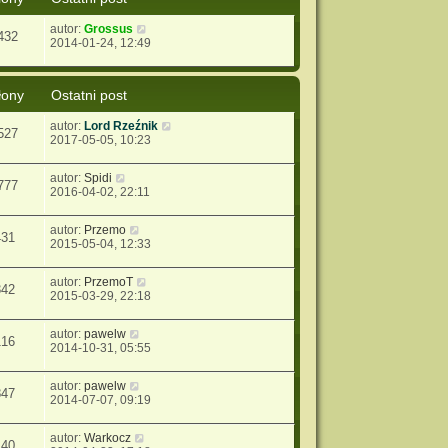
autor:
Grossus
432
2014-01-24, 12:49
łony
Ostatni post
autor:
Lord Rzeźnik
527
2017-05-05, 10:23
autor:
Spidi
777
2016-04-02, 22:11
autor:
Przemo
431
2015-05-04, 12:33
autor:
PrzemoT
342
2015-03-29, 22:18
autor:
pawelw
116
2014-10-31, 05:55
autor:
pawelw
847
2014-07-07, 09:19
autor:
Warkocz
140