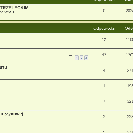
STRZELECKIM
0
282
iga WSST
Odpowiedzi
Ods
12
110
42
126
1
2
3
ortu
4
27
1
19
7
32
sprężynowej
2
22
5
27