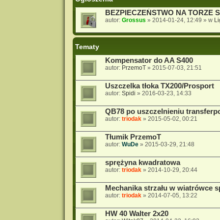
BEZPIECZEŃSTWO NA TORZE 
autor:
Grossus
»
2014-01-24, 12:49
» w
L
Tematy
Kompensator do AA S400
autor:
PrzemoT
»
2015-07-03, 21:51
Uszczelka tłoka TX200/Prosport
autor:
Spidi
»
2016-03-23, 14:33
QB78 po uszczelnieniu transferp
autor:
triodak
»
2015-05-02, 00:21
Tłumik PrzemoT
autor:
WuDe
»
2015-03-29, 21:48
sprężyna kwadratowa
autor:
triodak
»
2014-10-29, 20:44
Mechanika strzału w wiatrówce 
autor:
triodak
»
2014-07-05, 13:22
HW 40 Walter 2x20