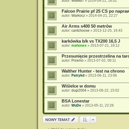
autor:
Witek87
»
2014-04-22, 16:02
Falcon Prairie pf 25 CS po napra
autor:
Warkocz
»
2014-04-21, 22:27
Air Arms s400 50 metrów
autor:
cantchoose
»
2013-12-25, 16:43
karkówka b/k vs TX200 16,5 J
autor:
mahonxx
»
2013-07-21, 18:12
Przesunięcie przestrzelina na tar
autor:
Przemo
»
2013-07-02, 08:11
Walther Hunter - test na chrono
autor:
Patrykd
»
2013-06-11, 23:06
Wiśielce w domu
autor:
dugi2004
»
2013-06-22, 15:02
BSA Lonestar
autor:
WuDe
»
2013-05-11, 22:26
NOWY TEMAT