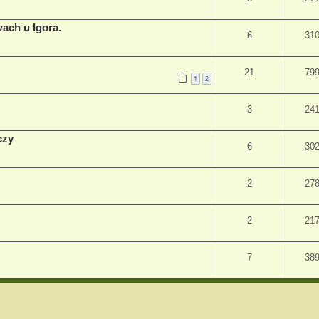
wach u Igora.
6
31
21
79
1
2
3
24
czy
6
30
2
27
2
21
7
38