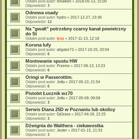
Ostatni post autor:
ninalken
«
2018-05-13, 15:00
Odpowiedzi:
3
Odnowa osady
Ostatni post autor:
hydro
«
2017-12-27, 23:36
Odpowiedzi:
12
Na "gwałt" potrzebny czarny kanał powietrzny
do St
Ostatni post autor:
łysy
«
2017-11-13, 12:18
Korona lufy
Ostatni post autor:
aligator73
«
2017-10-25, 20:04
Odpowiedzi:
6
Montowanie spustu HW
Ostatni post autor:
Przemo
«
2017-06-13, 13:23
Odpowiedzi:
6
Oringi w Passerottim.
Ostatni post autor:
Jotta
«
2017-05-10, 21:54
Odpowiedzi:
6
Pistolet Łucznik wz70
Ostatni post autor:
Jotta
«
2017-05-09, 09:09
Odpowiedzi:
3
Serwis Diana 25D w Poznaniu lub okolicy
Ostatni post autor:
DjGrass
«
2017-04-26, 22:25
Odpowiedzi:
3
Dźwignia do Walthera - ciekawostka
Ostatni post autor:
Jester
«
2017-01-15, 21:33
Odpowiedzi:
3