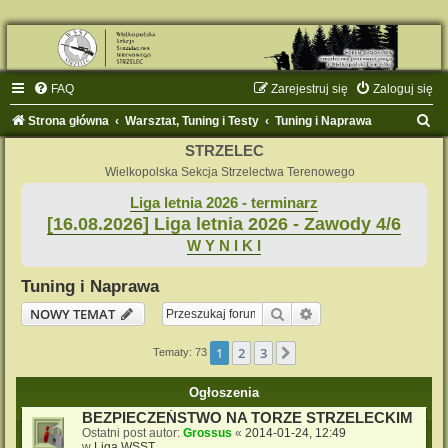
FAQ
Zarejestruj się
Zaloguj się
S
Strona główna
Warsztat, Tuning i Testy
Tuning i Naprawa
z
STRZELEC
u
Wielkopolska Sekcja Strzelectwa Terenowego
k
Liga letnia 2026 - terminarz
[16.08.2026] Liga letnia 2026 - Zawody 4/6
a
W Y N I K I
j
Tuning i Naprawa
Szukaj
Wyszukiwanie zaaw
NOWY TEMAT
1
2
3
Następna
Tematy: 73
Ogłoszenia
BEZPIECZEŃSTWO NA TORZE STRZELECKIM
Ostatni post autor:
Grossus
«
2014-01-24, 12:49
w
Liga WSST