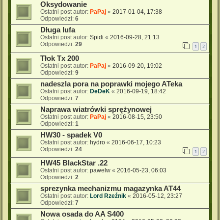
Oksydowanie
Ostatni post autor:
PaPaj
«
2017-01-04, 17:38
Odpowiedzi:
6
Długa lufa
Ostatni post autor:
Spidi
«
2016-09-28, 21:13
Odpowiedzi:
29
1
2
Tłok Tx 200
Ostatni post autor:
PaPaj
«
2016-09-20, 19:02
Odpowiedzi:
9
nadeszla pora na poprawki mojego ATeka
Ostatni post autor:
DeDeK
«
2016-09-19, 18:42
Odpowiedzi:
7
Naprawa wiatrówki sprężynowej
Ostatni post autor:
PaPaj
«
2016-08-15, 23:50
Odpowiedzi:
1
HW30 - spadek V0
Ostatni post autor:
hydro
«
2016-06-17, 10:23
Odpowiedzi:
24
1
2
HW45 BlackStar .22
Ostatni post autor:
pawelw
«
2016-05-23, 06:03
Odpowiedzi:
2
sprezynka mechanizmu magazynka AT44
Ostatni post autor:
Lord Rzeźnik
«
2016-05-12, 23:27
Odpowiedzi:
7
Nowa osada do AA S400