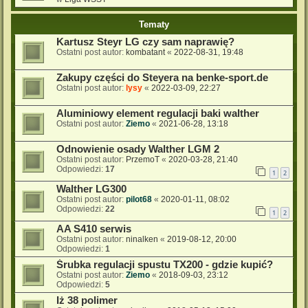
Tematy
Kartusz Steyr LG czy sam naprawię?
Ostatni post autor:
kombatant
«
2022-08-31, 19:48
Zakupy części do Steyera na benke-sport.de
Ostatni post autor:
lysy
«
2022-03-09, 22:27
Aluminiowy element regulacji baki walther
Ostatni post autor:
Ziemo
«
2021-06-28, 13:18
Odnowienie osady Walther LGM 2
Ostatni post autor:
PrzemoT
«
2020-03-28, 21:40
Odpowiedzi:
17
1
2
Walther LG300
Ostatni post autor:
pilot68
«
2020-01-11, 08:02
Odpowiedzi:
22
1
2
AA S410 serwis
Ostatni post autor:
ninalken
«
2019-08-12, 20:00
Odpowiedzi:
1
Śrubka regulacji spustu TX200 - gdzie kupić?
Ostatni post autor:
Ziemo
«
2018-09-03, 23:12
Odpowiedzi:
5
Iż 38 polimer