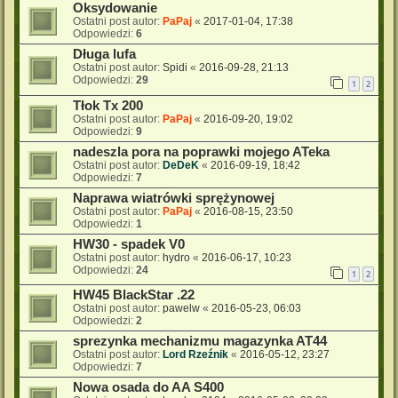
Oksydowanie
Ostatni post autor:
PaPaj
«
2017-01-04, 17:38
Odpowiedzi:
6
Długa lufa
Ostatni post autor:
Spidi
«
2016-09-28, 21:13
Odpowiedzi:
29
1
2
Tłok Tx 200
Ostatni post autor:
PaPaj
«
2016-09-20, 19:02
Odpowiedzi:
9
nadeszla pora na poprawki mojego ATeka
Ostatni post autor:
DeDeK
«
2016-09-19, 18:42
Odpowiedzi:
7
Naprawa wiatrówki sprężynowej
Ostatni post autor:
PaPaj
«
2016-08-15, 23:50
Odpowiedzi:
1
HW30 - spadek V0
Ostatni post autor:
hydro
«
2016-06-17, 10:23
Odpowiedzi:
24
1
2
HW45 BlackStar .22
Ostatni post autor:
pawelw
«
2016-05-23, 06:03
Odpowiedzi:
2
sprezynka mechanizmu magazynka AT44
Ostatni post autor:
Lord Rzeźnik
«
2016-05-12, 23:27
Odpowiedzi:
7
Nowa osada do AA S400