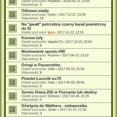
Ostatni post autor:
ninalken
«
2018-05-13, 15:00
Odpowiedzi:
3
Odnowa osady
Ostatni post autor:
hydro
«
2017-12-27, 23:36
Odpowiedzi:
12
Na "gwałt" potrzebny czarny kanał powietrzny
do St
Ostatni post autor:
łysy
«
2017-11-13, 12:18
Korona lufy
Ostatni post autor:
aligator73
«
2017-10-25, 20:04
Odpowiedzi:
6
Montowanie spustu HW
Ostatni post autor:
Przemo
«
2017-06-13, 13:23
Odpowiedzi:
6
Oringi w Passerottim.
Ostatni post autor:
Jotta
«
2017-05-10, 21:54
Odpowiedzi:
6
Pistolet Łucznik wz70
Ostatni post autor:
Jotta
«
2017-05-09, 09:09
Odpowiedzi:
3
Serwis Diana 25D w Poznaniu lub okolicy
Ostatni post autor:
DjGrass
«
2017-04-26, 22:25
Odpowiedzi:
3
Dźwignia do Walthera - ciekawostka
Ostatni post autor:
Jester
«
2017-01-15, 21:33
Odpowiedzi:
3