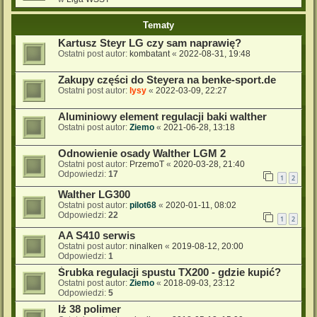
Tematy
Kartusz Steyr LG czy sam naprawię?
Ostatni post autor:
kombatant
«
2022-08-31, 19:48
Zakupy części do Steyera na benke-sport.de
Ostatni post autor:
lysy
«
2022-03-09, 22:27
Aluminiowy element regulacji baki walther
Ostatni post autor:
Ziemo
«
2021-06-28, 13:18
Odnowienie osady Walther LGM 2
Ostatni post autor:
PrzemoT
«
2020-03-28, 21:40
Odpowiedzi:
17
1
2
Walther LG300
Ostatni post autor:
pilot68
«
2020-01-11, 08:02
Odpowiedzi:
22
1
2
AA S410 serwis
Ostatni post autor:
ninalken
«
2019-08-12, 20:00
Odpowiedzi:
1
Śrubka regulacji spustu TX200 - gdzie kupić?
Ostatni post autor:
Ziemo
«
2018-09-03, 23:12
Odpowiedzi:
5
Iż 38 polimer