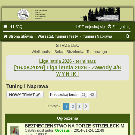
FAQ
Zarejestruj się
Zaloguj się
S
Strona główna
Warsztat, Tuning i Testy
Tuning i Naprawa
z
STRZELEC
u
Wielkopolska Sekcja Strzelectwa Terenowego
k
Liga letnia 2026 - terminarz
[16.08.2026] Liga letnia 2026 - Zawody 4/6
a
W Y N I K I
j
Tuning i Naprawa
Szukaj
Wyszukiwanie zaaw
NOWY TEMAT
1
2
3
Następna
Tematy: 73
Ogłoszenia
BEZPIECZEŃSTWO NA TORZE STRZELECKIM
Ostatni post autor:
Grossus
«
2014-01-24, 12:49
w
Liga WSST