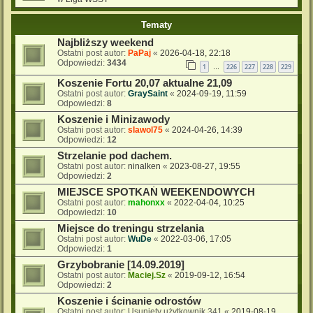
Tematy
Najbliższy weekend
Ostatni post autor:
PaPaj
«
2026-04-18, 22:18
Odpowiedzi:
3434
1
226
227
228
229
…
Koszenie Fortu 20,07 aktualne 21,09
Ostatni post autor:
GraySaint
«
2024-09-19, 11:59
Odpowiedzi:
8
Koszenie i Minizawody
Ostatni post autor:
slawol75
«
2024-04-26, 14:39
Odpowiedzi:
12
Strzelanie pod dachem.
Ostatni post autor:
ninalken
«
2023-08-27, 19:55
Odpowiedzi:
2
MIEJSCE SPOTKAŃ WEEKENDOWYCH
Ostatni post autor:
mahonxx
«
2022-04-04, 10:25
Odpowiedzi:
10
Miejsce do treningu strzelania
Ostatni post autor:
WuDe
«
2022-03-06, 17:05
Odpowiedzi:
1
Grzybobranie [14.09.2019]
Ostatni post autor:
Maciej.Sz
«
2019-09-12, 16:54
Odpowiedzi:
2
Koszenie i ścinanie odrostów
Ostatni post autor:
Usunięty użytkownik 341
«
2019-08-19,