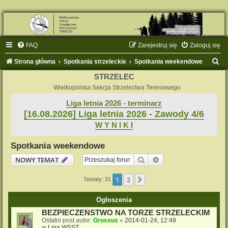
FAQ
Zarejestruj się
Zaloguj się
S
Strona główna
Spotkania strzeleckie
Spotkania weekendowe
z
STRZELEC
u
Wielkopolska Sekcja Strzelectwa Terenowego
k
Liga letnia 2026 - terminarz
[16.08.2026] Liga letnia 2026 - Zawody 4/6
a
W Y N I K I
j
Spotkania weekendowe
Szukaj
Wyszukiwanie zaaw
NOWY TEMAT
1
2
Następna
Tematy: 31
Ogłoszenia
BEZPIECZEŃSTWO NA TORZE STRZELECKIM
Ostatni post autor:
Grossus
«
2014-01-24, 12:49
w
Liga WSST