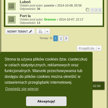
Luboń
Ostatni post autor:
pawelw
«
2014-10-08, 05:56
Odpowiedzi:
36
1
2
3
Fort Ia
Ostatni post autor:
Grossus
«
2014-10-07, 22:17
Odpowiedzi:
13
NOWY TEMAT
1
2
Następna
Tematy: 31
Przejdź do
Twoje uprawnienia na tym forum
Strona ta używa plików cookies (tzw. ciasteczka)
Nie możesz
tworzyć nowych tematów
w celach statystycznych, reklamowych oraz
Nie możesz
odpowiadać w tematach
Nie możesz
zmieniać swoich postów
funkcjonalnych. Warunki przechowywania lub
Nie możesz
usuwać swoich postów
dostępu do plików cookies można określić w
Nie możesz
dodawać załączników
ustawieniach przeglądarki internetowej.
Strona główna
Strefa czasowa
UTC+02:00
Dowiedz się więcej
Technologię dostarcza
phpBB
® Forum Software © phpBB Limited
Polski pakiet językowy dostarcza
phpBB.pl
Akceptuję!
Style: Green-Style by Joyce&Luna
phpBB-Style-Design
Zasady ochrony danych osobowych
|
Regulamin