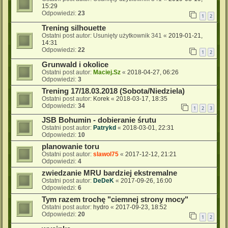
15:29
Odpowiedzi:
23
1
2
Trening silhouette
Ostatni post autor:
Usunięty użytkownik 341
«
2019-01-21,
14:31
Odpowiedzi:
22
1
2
Grunwald i okolice
Ostatni post autor:
Maciej.Sz
«
2018-04-27, 06:26
Odpowiedzi:
3
Trening 17/18.03.2018 (Sobota/Niedziela)
Ostatni post autor:
Korek
«
2018-03-17, 18:35
Odpowiedzi:
34
1
2
3
JSB Bohumin - dobieranie śrutu
Ostatni post autor:
Patrykd
«
2018-03-01, 22:31
Odpowiedzi:
10
planowanie toru
Ostatni post autor:
slawol75
«
2017-12-12, 21:21
Odpowiedzi:
4
zwiedzanie MRU bardziej ekstremalne
Ostatni post autor:
DeDeK
«
2017-09-26, 16:00
Odpowiedzi:
6
Tym razem trochę "ciemnej strony mocy"
Ostatni post autor:
hydro
«
2017-09-23, 18:52
Odpowiedzi:
20
1
2