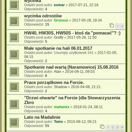
wycinka
Ostatni post autor:
esmar
«
2017-07-21, 22:18
Odpowiedzi:
4
wycinka odrostów
Ostatni post autor:
Grossus
«
2017-05-28, 18:34
Odpowiedzi:
15
1
2
HW40, HW30S, HW50S - ktoś da "pomacać"? :)
Ostatni post autor:
Graffy
«
2017-05-26, 11:50
Odpowiedzi:
5
Małe spotkanie na hali 06.01.2017
Ostatni post autor:
Usunięty użytkownik 341
«
2017-01-05,
08:15
Odpowiedzi:
2
Spotkanie nad wartą (Naramowice) 15.08.2016
Ostatni post autor:
Alan
«
2016-09-11, 09:03
Odpowiedzi:
6
Prace porządkowe na Forcie.
Ostatni post autor:
Shadow
«
2016-04-08, 21:21
Odpowiedzi:
2
"Drzwi otwarte" na Forcie (dla Stowarzyszenia
Zbro
Ostatni post autor:
mahonxx
«
2016-01-24, 08:11
Odpowiedzi:
4
Lato na Madalinie
Ostatni post autor:
Tomx
«
2015-08-12, 06:21
Odpowiedzi:
55
1
2
3
4