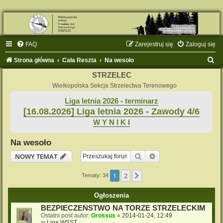
FAQ
Zarejestruj się
Zaloguj się
S
Strona główna
Cała Reszta
Na wesoło
z
STRZELEC
u
Wielkopolska Sekcja Strzelectwa Terenowego
k
Liga letnia 2026 - terminarz
[16.08.2026] Liga letnia 2026 - Zawody 4/6
a
W Y N I K I
j
Na wesoło
Szukaj
Wyszukiwanie zaaw
NOWY TEMAT
1
2
Następna
Tematy: 34
Ogłoszenia
BEZPIECZEŃSTWO NA TORZE STRZELECKIM
Ostatni post autor:
Grossus
«
2014-01-24, 12:49
w
Liga WSST