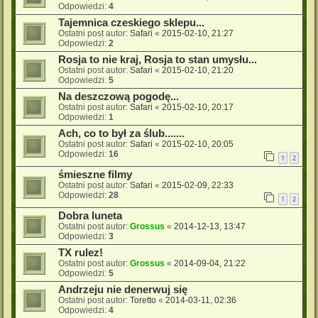
Odpowiedzi:
4
Tajemnica czeskiego sklepu...
Ostatni post autor:
Safari
«
2015-02-10, 21:27
Odpowiedzi:
2
Rosja to nie kraj, Rosja to stan umysłu...
Ostatni post autor:
Safari
«
2015-02-10, 21:20
Odpowiedzi:
5
Na deszczową pogodę...
Ostatni post autor:
Safari
«
2015-02-10, 20:17
Odpowiedzi:
1
Ach, co to był za ślub.......
Ostatni post autor:
Safari
«
2015-02-10, 20:05
Odpowiedzi:
16
1
2
śmieszne filmy
Ostatni post autor:
Safari
«
2015-02-09, 22:33
Odpowiedzi:
28
1
2
Dobra luneta
Ostatni post autor:
Grossus
«
2014-12-13, 13:47
Odpowiedzi:
3
TX rulez!
Ostatni post autor:
Grossus
«
2014-09-04, 21:22
Odpowiedzi:
5
Andrzeju nie denerwuj się
Ostatni post autor:
Toretto
«
2014-03-11, 02:36
Odpowiedzi:
4