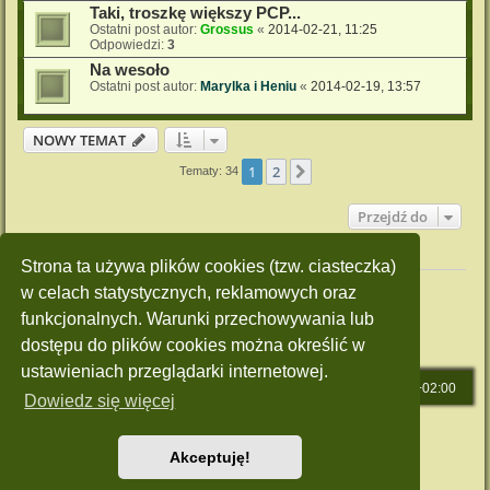
Taki, troszkę większy PCP...
Ostatni post autor:
Grossus
«
2014-02-21, 11:25
Odpowiedzi:
3
Na wesoło
Ostatni post autor:
Marylka i Heniu
«
2014-02-19, 13:57
NOWY TEMAT
1
2
Następna
Tematy: 34
Przejdź do
Twoje uprawnienia na tym forum
Strona ta używa plików cookies (tzw. ciasteczka)
Nie możesz
tworzyć nowych tematów
w celach statystycznych, reklamowych oraz
Nie możesz
odpowiadać w tematach
Nie możesz
zmieniać swoich postów
funkcjonalnych. Warunki przechowywania lub
Nie możesz
usuwać swoich postów
dostępu do plików cookies można określić w
Nie możesz
dodawać załączników
ustawieniach przeglądarki internetowej.
Strona główna
Strefa czasowa
UTC+02:00
Dowiedz się więcej
Technologię dostarcza
phpBB
® Forum Software © phpBB Limited
Polski pakiet językowy dostarcza
phpBB.pl
Akceptuję!
Style: Green-Style by Joyce&Luna
phpBB-Style-Design
Zasady ochrony danych osobowych
|
Regulamin