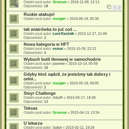
Ostatni post autor:
Grossus
«
2016-11-09, 12:13
Odpowiedzi:
18
1
2
Ruskie atakujo!
Ostatni post autor:
mazgier
«
2016-06-19, 05:36
tak wiatrówka to już coś ...
Ostatni post autor:
Lord Rzeźnik
«
2015-12-27, 21:49
Odpowiedzi:
2
Nowa kategoria w HFT
Ostatni post autor:
esmar
«
2015-10-29, 22:12
Odpowiedzi:
4
Wybuch butli tlenowej w samochodzie
Ostatni post autor:
pawelw
«
2015-10-14, 05:59
Odpowiedzi:
10
Gdyby ktoś sądził, że jesteśmy tak dobrzy i
celni...
Ostatni post autor:
mazgier
«
2015-05-18, 09:05
Odpowiedzi:
2
Steyr Challenge
Ostatni post autor:
ArturR
«
2015-05-17, 18:39
Odpowiedzi:
13
Teksas
Ostatni post autor:
Grossus
«
2015-04-13, 13:54
U lekarza
Ostatni post autor:
Safari
«
2015-02-11, 19:29