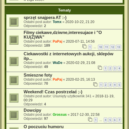
Tematy
sprzęt snajpera AT :-)
Ostatni post autor:
Tomx
«
2020-10-22, 21:20
Odpowiedzi:
2
Filmy ciekawe,dziwne,interesujace i "O
KU(Ź)WA"
Ostatni post autor:
PaPaj
«
2020-07-11, 14:56
Odpowiedzi:
189
1
10
11
12
13
…
Ciekawostki z internetowych aukcji, sklepów
itp...
Ostatni post autor:
WuDe
«
2020-02-29, 21:08
Odpowiedzi:
49
1
2
3
4
Śmieszne foty
Ostatni post autor:
PaPaj
«
2020-02-25, 16:13
Odpowiedzi:
70
1
2
3
4
5
Weekend! Czas postrzelać ;-)
Ostatni post autor:
Usunięty użytkownik 341
«
2018-11-19,
00:29
Odpowiedzi:
4
Dowcipy
Ostatni post autor:
Grossus
«
2017-12-30, 22:58
Odpowiedzi:
97
1
4
5
6
7
…
O poczuciu humoru