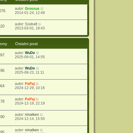
autor:
Grossus
076
2014-01-24, 12:49
autor:
Szabatt
320
2013-03-01, 18:43
łony
Ostatni post
autor:
WuDe
997
2025-09-01, 14:55
autor:
WuDe
196
2025-08-23, 11:11
autor:
PaPaj
964
2024-12-29, 10:16
autor:
PaPaj
178
2024-12-19, 22:19
autor:
ninalken
490
2024-12-14, 15:50
autor:
ninalken
295