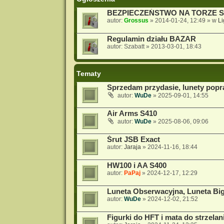
BEZPIECZEŃSTWO NA TORZE 
autor:
Grossus
»
2014-01-24, 12:49
» w
L
Regulamin działu BAZAR
autor:
Szabatt
»
2013-03-01, 18:43
Tematy
Sprzedam przydasie, lunety popr
autor:
WuDe
»
2025-09-01, 14:55
Air Arms S410
autor:
WuDe
»
2025-08-06, 09:06
Śrut JSB Exact
autor:
Jaraja
»
2024-11-16, 18:44
HW100 i AA S400
autor:
PaPaj
»
2024-12-17, 12:29
Luneta Obserwacyjna, Luneta Big
autor:
WuDe
»
2024-12-02, 21:52
Figurki do HFT i mata do strzelan