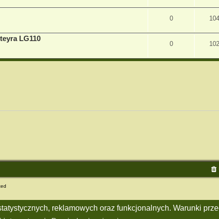
0
10
teyra LG110
0
10
ted
h statystycznych, reklamowych oraz funkcjonalnych. Warunki pr