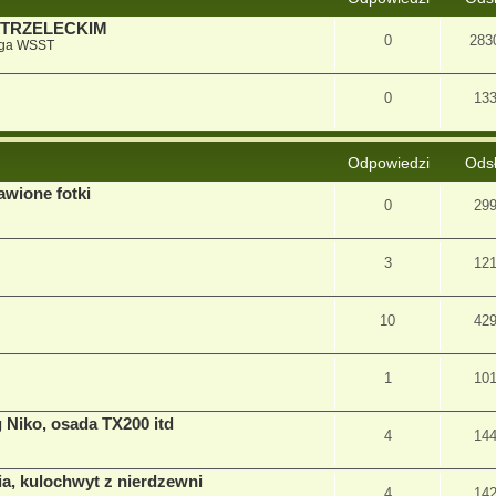
STRZELECKIM
0
283
iga WSST
0
13
Odpowiedzi
Ods
awione fotki
0
29
3
12
10
42
1
10
 Niko, osada TX200 itd
4
14
ia, kulochwyt z nierdzewni
4
14