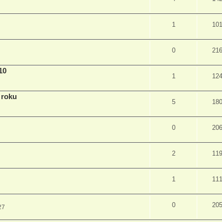
1
10
0
21
10
1
12
 roku
5
18
0
20
2
11
1
11
0
20
27