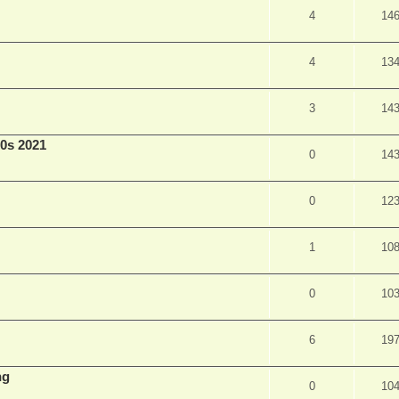
4
14
4
13
3
14
0s 2021
0
14
0
12
1
10
0
10
6
19
ng
0
10