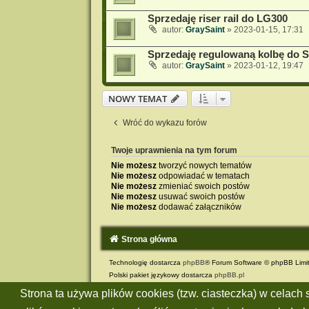
Sprzedaję riser rail do LG300
autor:
GraySaint
»
2023-01-15, 17:31
Sprzedaję regulowaną kolbę do S
autor:
GraySaint
»
2023-01-12, 19:47
NOWY TEMAT
Wróć do wykazu forów
Twoje uprawnienia na tym forum
Nie możesz
tworzyć nowych tematów
Nie możesz
odpowiadać w tematach
Nie możesz
zmieniać swoich postów
Nie możesz
usuwać swoich postów
Nie możesz
dodawać załączników
Strona główna
Technologię dostarcza
phpBB
® Forum Software © phpBB Limi
Polski pakiet językowy dostarcza
phpBB.pl
Style: Green-Style by Joyce&Luna
phpBB-Style-Design
Strona ta używa plików cookies (tzw. ciasteczka) w celac
Zasady ochrony danych osobowych
|
Regulamin