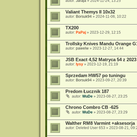
autor:
Jaraja
»
2024-11-24, 13:25
Valiant Themys II 10x32
autor:
Borsuk94
»
2024-11-06, 10:22
TX200
autor:
PaPaj
»
2023-12-29, 12:15
Trollsky Knives Mandu Orange G
autor:
pawelw
»
2023-12-27, 14:44
JSB Exact 4,52 Matryca 54 z 2023
autor:
lysy
»
2023-12-19, 21:19
Sprzedam HW57 po tuningu
autor:
Borsuk94
»
2023-09-27, 20:39
Predom Łucznik 187
autor:
WuDe
»
2023-08-27, 23:25
Chrono Combro CB -625
autor:
WuDe
»
2023-08-27, 23:29
Walther RM8 Varmint +aksesorja
autor:
Deleted User 653
»
2023-08-21, 09: