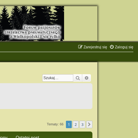
Zarejestruj się
Zaloguj się
Szukaj
Wyszukiwanie zaawanso
1
2
3
Następna
Tematy: 66
łony
Ostatni post