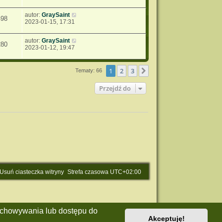
autor:
GraySaint
498
2023-01-15, 17:31
autor:
GraySaint
280
2023-01-12, 19:47
1
2
3
Następna
Tematy: 66
Przejdź do
Usuń ciasteczka witryny
Strefa czasowa
UTC+02:00
zechowywania lub dostępu do
Akceptuję!