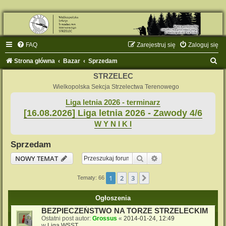
FAQ
Zarejestruj się
Zaloguj się
S
Strona główna
Bazar
Sprzedam
z
STRZELEC
u
Wielkopolska Sekcja Strzelectwa Terenowego
k
Liga letnia 2026 - terminarz
[16.08.2026] Liga letnia 2026 - Zawody 4/6
a
W Y N I K I
j
Sprzedam
Szukaj
Wyszukiwanie zaaw
NOWY TEMAT
1
2
3
Następna
Tematy: 66
Ogłoszenia
BEZPIECZEŃSTWO NA TORZE STRZELECKIM
Ostatni post autor:
Grossus
«
2014-01-24, 12:49
w
Liga WSST