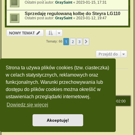
Ostatni post autor:
GraySaint
«
2023-01-15, 17:31
Sprzedaję regulowaną kolbę do Steyra LG110
Ostatni post autor:
GraySaint
«
2023-01-12, 19:47
NOWY TEMAT
1
2
3
Następna
Tematy: 66
Przejdź do
Twoje uprawnienia na tym forum
Strona ta używa plików cookies (tzw. ciasteczka)
Nie możesz
tworzyć nowych tematów
w celach statystycznych, reklamowych oraz
Nie możesz
odpowiadać w tematach
funkcjonalnych. Warunki przechowywania lub
Nie możesz
zmieniać swoich postów
Nie możesz
usuwać swoich postów
dostępu do plików cookies można określić w
Nie możesz
dodawać załączników
ustawieniach przeglądarki internetowej.
Strona główna
Strefa czasowa
UTC+02:00
Dowiedz się więcej
Technologię dostarcza
phpBB
® Forum Software © phpBB Limited
Polski pakiet językowy dostarcza
phpBB.pl
Akceptuję!
Style: Green-Style by Joyce&Luna
phpBB-Style-Design
Zasady ochrony danych osobowych
|
Regulamin