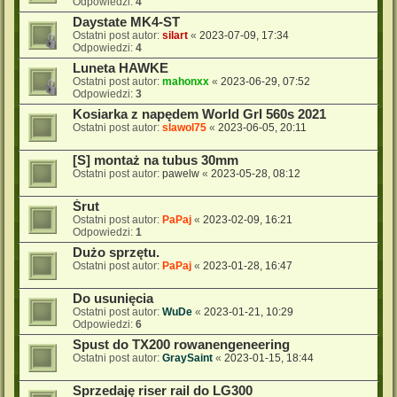
Odpowiedzi:
4
Daystate MK4-ST
Ostatni post autor:
silart
«
2023-07-09, 17:34
Odpowiedzi:
4
Luneta HAWKE
Ostatni post autor:
mahonxx
«
2023-06-29, 07:52
Odpowiedzi:
3
Kosiarka z napędem World Grl 560s 2021
Ostatni post autor:
slawol75
«
2023-06-05, 20:11
[S] montaż na tubus 30mm
Ostatni post autor:
pawelw
«
2023-05-28, 08:12
Śrut
Ostatni post autor:
PaPaj
«
2023-02-09, 16:21
Odpowiedzi:
1
Dużo sprzętu.
Ostatni post autor:
PaPaj
«
2023-01-28, 16:47
Do usunięcia
Ostatni post autor:
WuDe
«
2023-01-21, 10:29
Odpowiedzi:
6
Spust do TX200 rowanengeneering
Ostatni post autor:
GraySaint
«
2023-01-15, 18:44
Sprzedaję riser rail do LG300