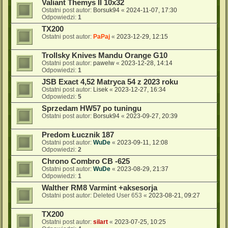
Valiant Themys II 10x32
Ostatni post autor:
Borsuk94
«
2024-11-07, 17:30
Odpowiedzi:
1
TX200
Ostatni post autor:
PaPaj
«
2023-12-29, 12:15
Trollsky Knives Mandu Orange G10
Ostatni post autor:
pawelw
«
2023-12-28, 14:14
Odpowiedzi:
1
JSB Exact 4,52 Matryca 54 z 2023 roku
Ostatni post autor:
Lisek
«
2023-12-27, 16:34
Odpowiedzi:
5
Sprzedam HW57 po tuningu
Ostatni post autor:
Borsuk94
«
2023-09-27, 20:39
Predom Łucznik 187
Ostatni post autor:
WuDe
«
2023-09-11, 12:08
Odpowiedzi:
2
Chrono Combro CB -625
Ostatni post autor:
WuDe
«
2023-08-29, 21:37
Odpowiedzi:
1
Walther RM8 Varmint +aksesorja
Ostatni post autor:
Deleted User 653
«
2023-08-21, 09:27
TX200
Ostatni post autor:
silart
«
2023-07-25, 10:25