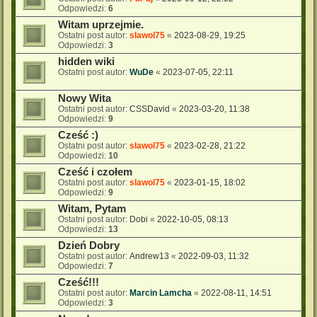
Odpowiedzi:
6
Witam uprzejmie.
Ostatni post autor:
slawol75
«
2023-08-29, 19:25
Odpowiedzi:
3
hidden wiki
Ostatni post autor:
WuDe
«
2023-07-05, 22:11
Nowy Wita
Ostatni post autor:
CSSDavid
«
2023-03-20, 11:38
Odpowiedzi:
9
Cześć :)
Ostatni post autor:
slawol75
«
2023-02-28, 21:22
Odpowiedzi:
10
Cześć i czołem
Ostatni post autor:
slawol75
«
2023-01-15, 18:02
Odpowiedzi:
9
Witam, Pytam
Ostatni post autor:
Dobi
«
2022-10-05, 08:13
Odpowiedzi:
13
Dzień Dobry
Ostatni post autor:
Andrew13
«
2022-09-03, 11:32
Odpowiedzi:
7
Cześć!!!
Ostatni post autor:
Marcin Lamcha
«
2022-08-11, 14:51
Odpowiedzi:
3