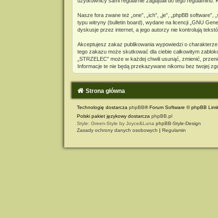
użytkownicy sami regularnie zaglądali do tego regulaminu
Nasze fora zwane też „one”, „ich”, „je”, „phpBB software”
typu witryny (bulletin board), wydane na licencji „
GNU Genera
dyskusje przez internet, a jego autorzy nie kontrolują te
Akceptujesz zakaz publikowania wypowiedzi o charakterze
tego zakazu może skutkować dla ciebie całkowitym zabloko
„STRZELEC” może w każdej chwili usunąć, zmienić, przeni
Informacje te nie będą przekazywane nikomu bez twojej zg
Strona główna
Technologię dostarcza
phpBB
® Forum Software © phpBB Limi
Polski pakiet językowy dostarcza
phpBB.pl
Style: Green-Style by Joyce&Luna
phpBB-Style-Design
Zasady ochrony danych osobowych
|
Regulamin