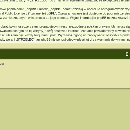
. Korzystanie z witryny „STRZELEC” po zmianach regulaminu oznacza, że akceptujesz te z
, „www.phpbb.com”, „phpBB Limited”, „phpBB Teams” działają w oparciu o oprogramowanie wy
l Public License v2
” zwanej też „GPL”. Oprogramowanie jest dostępne do pobrania ze str
kstów zamieszczanych w internecie za jego pomocą. Więcej informacji o phpBB można znaleźć 
 obraźliwym, oszczerczym, propagującym treści niezgodne z polskim prawem lub naruszają
waniem dostępu do tej witryny, a twój dostawca internetu zostanie powiadomiony o twoim 
eść lub zamknąć każdy twój temat, post. Wyrażasz zgodę na zapisywanie wszystkich podany
ody, ale ani „STRZELEC”, ani phpBB nie ponosi odpowiedzialności za włamania do witryny, 
ted