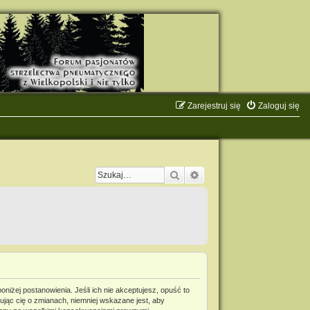
Zarejestruj się
Zaloguj się
Szukaj
Wyszukiwanie zaawanso
niżej postanowienia. Jeśli ich nie akceptujesz, opuść to
jąc cię o zmianach, niemniej wskazane jest, aby