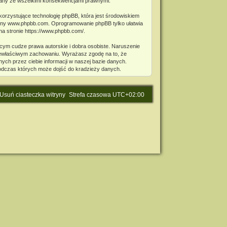
miany ze wszelkimi konsekwencjami prawnymi.
korzystujące technologię phpBB, która jest środowiskiem
ony
www.phpbb.com
. Oprogramowanie phpBB tylko ułatwia
na stronie
https://www.phpbb.com/
.
cym cudze prawa autorskie i dobra osobiste. Naruszenie
niewłaściwym zachowaniu. Wyrażasz zgodę na to, że
ch przez ciebie informacji w naszej bazie danych.
podczas których może dojść do kradzieży danych.
Usuń ciasteczka witryny
Strefa czasowa
UTC+02:00