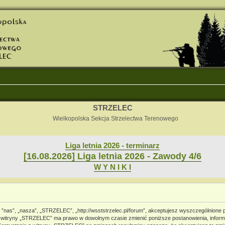
STRZELEC
Wielkopolska Sekcja Strzelectwa Terenowego
Liga letnia 2026 - terminarz
[16.08.2026] Liga letnia 2026 - Zawody 4/6
W Y N I K I
 ”nas”, „nasza”, „STRZELEC”, „http://wsststrzelec.pl/forum”, akceptujesz wyszczególnione po
cja witryny „STRZELEC” ma prawo w dowolnym czasie zmienić poniższe postanowienia, informu