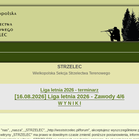
STRZELEC
Wielkopolska Sekcja Strzelectwa Terenowego
Liga letnia 2026 - terminarz
[16.08.2026] Liga letnia 2026 - Zawody 4/6
W Y N I K I
 ”nas”, „nasza”, „STRZELEC”, „http://wsststrzelec.pl/forum”, akceptujesz wyszczególnione po
cja witryny „STRZELEC” ma prawo w dowolnym czasie zmienić poniższe postanowienia, informu