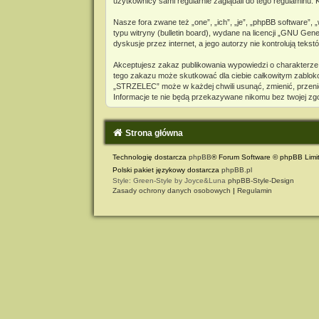
użytkownicy sami regularnie zaglądali do tego regulaminu
Nasze fora zwane też „one”, „ich”, „je”, „phpBB software”
typu witryny (bulletin board), wydane na licencji „
GNU Genera
dyskusje przez internet, a jego autorzy nie kontrolują te
Akceptujesz zakaz publikowania wypowiedzi o charakterze
tego zakazu może skutkować dla ciebie całkowitym zabloko
„STRZELEC” może w każdej chwili usunąć, zmienić, przeni
Informacje te nie będą przekazywane nikomu bez twojej zg
Strona główna
Technologię dostarcza
phpBB
® Forum Software © phpBB Limi
Polski pakiet językowy dostarcza
phpBB.pl
Style: Green-Style by Joyce&Luna
phpBB-Style-Design
Zasady ochrony danych osobowych
|
Regulamin