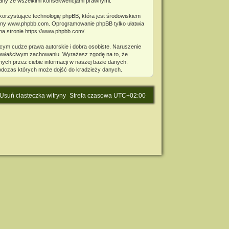
miany ze wszelkimi konsekwencjami prawnymi.
korzystujące technologię phpBB, która jest środowiskiem
ony
www.phpbb.com
. Oprogramowanie phpBB tylko ułatwia
na stronie
https://www.phpbb.com/
.
cym cudze prawa autorskie i dobra osobiste. Naruszenie
niewłaściwym zachowaniu. Wyrażasz zgodę na to, że
ch przez ciebie informacji w naszej bazie danych.
podczas których może dojść do kradzieży danych.
Usuń ciasteczka witryny
Strefa czasowa
UTC+02:00