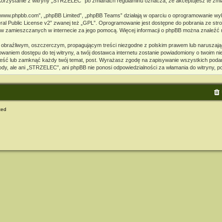
. Korzystanie z witryny „STRZELEC” po zmianach regulaminu oznacza, że akceptujesz te z
, „www.phpbb.com”, „phpBB Limited”, „phpBB Teams” działają w oparciu o oprogramowanie wy
l Public License v2
” zwanej też „GPL”. Oprogramowanie jest dostępne do pobrania ze str
kstów zamieszczanych w internecie za jego pomocą. Więcej informacji o phpBB można znaleźć 
 obraźliwym, oszczerczym, propagującym treści niezgodne z polskim prawem lub naruszają
waniem dostępu do tej witryny, a twój dostawca internetu zostanie powiadomiony o twoim 
eść lub zamknąć każdy twój temat, post. Wyrażasz zgodę na zapisywanie wszystkich podany
ody, ale ani „STRZELEC”, ani phpBB nie ponosi odpowiedzialności za włamania do witryny, 
ted