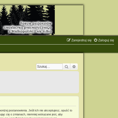
Zarejestruj się
Zaloguj się
Szukaj
Wyszukiwanie zaawanso
niżej postanowienia. Jeśli ich nie akceptujesz, opuść to
jąc cię o zmianach, niemniej wskazane jest, aby