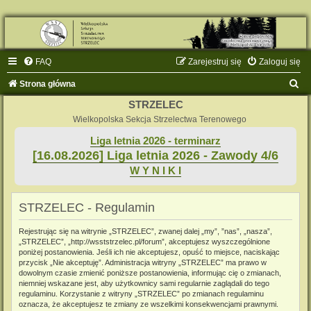
FAQ
Zarejestruj się
Zaloguj się
S
Strona główna
z
STRZELEC
u
Wielkopolska Sekcja Strzelectwa Terenowego
k
Liga letnia 2026 - terminarz
[16.08.2026] Liga letnia 2026 - Zawody 4/6
a
W Y N I K I
j
STRZELEC - Regulamin
Rejestrując się na witrynie „STRZELEC”, zwanej dalej „my”, ”nas”, „nasza”,
„STRZELEC”, „http://wsststrzelec.pl/forum”, akceptujesz wyszczególnione
poniżej postanowienia. Jeśli ich nie akceptujesz, opuść to miejsce, naciskając
przycisk „Nie akceptuję”. Administracja witryny „STRZELEC” ma prawo w
dowolnym czasie zmienić poniższe postanowienia, informując cię o zmianach,
niemniej wskazane jest, aby użytkownicy sami regularnie zaglądali do tego
regulaminu. Korzystanie z witryny „STRZELEC” po zmianach regulaminu
oznacza, że akceptujesz te zmiany ze wszelkimi konsekwencjami prawnymi.