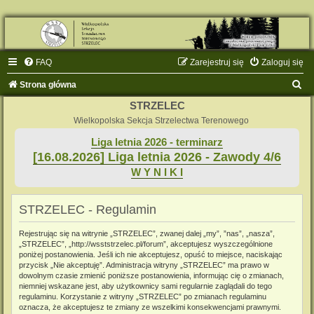
FAQ
Zarejestruj się
Zaloguj się
S
Strona główna
z
STRZELEC
u
Wielkopolska Sekcja Strzelectwa Terenowego
k
Liga letnia 2026 - terminarz
[16.08.2026] Liga letnia 2026 - Zawody 4/6
a
W Y N I K I
j
STRZELEC - Regulamin
Rejestrując się na witrynie „STRZELEC”, zwanej dalej „my”, ”nas”, „nasza”,
„STRZELEC”, „http://wsststrzelec.pl/forum”, akceptujesz wyszczególnione
poniżej postanowienia. Jeśli ich nie akceptujesz, opuść to miejsce, naciskając
przycisk „Nie akceptuję”. Administracja witryny „STRZELEC” ma prawo w
dowolnym czasie zmienić poniższe postanowienia, informując cię o zmianach,
niemniej wskazane jest, aby użytkownicy sami regularnie zaglądali do tego
regulaminu. Korzystanie z witryny „STRZELEC” po zmianach regulaminu
oznacza, że akceptujesz te zmiany ze wszelkimi konsekwencjami prawnymi.