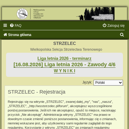
FAQ
Zaloguj się
S
Strona główna
z
STRZELEC
u
Wielkopolska Sekcja Strzelectwa Terenowego
k
Liga letnia 2026 - terminarz
[16.08.2026] Liga letnia 2026 - Zawody 4/6
a
W Y N I K I
j
Język:
STRZELEC - Rejestracja
Rejestrując się na witrynie „STRZELEC”, zwanej dalej „my”, ”nas”, „nasza”,
„STRZELEC”, „http://wsststrzelec.pl/forum”, akceptujesz wyszczególnione
poniżej postanowienia. Jeśli ich nie akceptujesz, opuść to miejsce, naciskając
przycisk „Nie akceptuję”. Administracja witryny „STRZELEC” ma prawo w
dowolnym czasie zmienić poniższe postanowienia, informując cię o zmianach,
niemniej wskazane jest, aby użytkownicy sami regularnie zaglądali do tego
regulaminu. Korzystanie z witryny „STRZELEC” po zmianach regulaminu