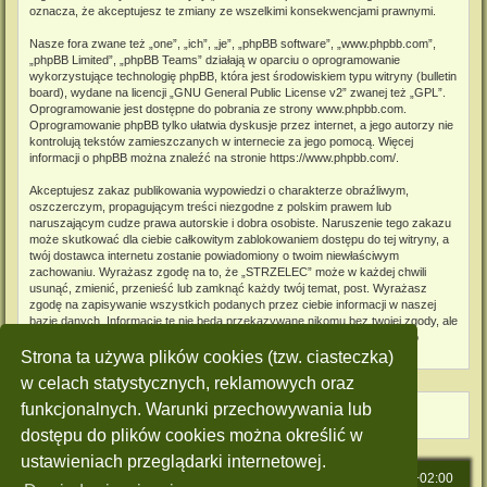
oznacza, że akceptujesz te zmiany ze wszelkimi konsekwencjami prawnymi.
Nasze fora zwane też „one”, „ich”, „je”, „phpBB software”, „www.phpbb.com”,
„phpBB Limited”, „phpBB Teams” działają w oparciu o oprogramowanie
wykorzystujące technologię phpBB, która jest środowiskiem typu witryny (bulletin
board), wydane na licencji „
GNU General Public License v2
” zwanej też „GPL”.
Oprogramowanie jest dostępne do pobrania ze strony
www.phpbb.com
.
Oprogramowanie phpBB tylko ułatwia dyskusje przez internet, a jego autorzy nie
kontrolują tekstów zamieszczanych w internecie za jego pomocą. Więcej
informacji o phpBB można znaleźć na stronie
https://www.phpbb.com/
.
Akceptujesz zakaz publikowania wypowiedzi o charakterze obraźliwym,
oszczerczym, propagującym treści niezgodne z polskim prawem lub
naruszającym cudze prawa autorskie i dobra osobiste. Naruszenie tego zakazu
może skutkować dla ciebie całkowitym zablokowaniem dostępu do tej witryny, a
twój dostawca internetu zostanie powiadomiony o twoim niewłaściwym
zachowaniu. Wyrażasz zgodę na to, że „STRZELEC” może w każdej chwili
usunąć, zmienić, przenieść lub zamknąć każdy twój temat, post. Wyrażasz
zgodę na zapisywanie wszystkich podanych przez ciebie informacji w naszej
bazie danych. Informacje te nie będą przekazywane nikomu bez twojej zgody, ale
ani „STRZELEC”, ani phpBB nie ponosi odpowiedzialności za włamania do
witryny, podczas których może dojść do kradzieży danych.
Strona ta używa plików cookies (tzw. ciasteczka)
w celach statystycznych, reklamowych oraz
funkcjonalnych. Warunki przechowywania lub
dostępu do plików cookies można określić w
ustawieniach przeglądarki internetowej.
Strona główna
Strefa czasowa
UTC+02:00