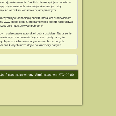
niżej postanowienia. Jeśli ich nie akceptujesz, opuść to
jąc cię o zmianach, niemniej wskazane jest, aby
miany ze wszelkimi konsekwencjami prawnymi.
korzystujące technologię phpBB, która jest środowiskiem
ony
www.phpbb.com
. Oprogramowanie phpBB tylko ułatwia
na stronie
https://www.phpbb.com/
.
cym cudze prawa autorskie i dobra osobiste. Naruszenie
niewłaściwym zachowaniu. Wyrażasz zgodę na to, że
ch przez ciebie informacji w naszej bazie danych.
podczas których może dojść do kradzieży danych.
Usuń ciasteczka witryny
Strefa czasowa
UTC+02:00