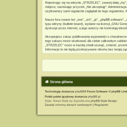
Rejestrując się na witrynie „STRZELEC”, zwanej dalej „my”,
miejsce, naciskając przycisk „Nie akceptuję”. Administra
użytkownicy sami regularnie zaglądali do tego regulaminu
Nasze fora zwane też „one”, „ich”, „je”, „phpBB software”
typu witryny (bulletin board), wydane na licencji „
GNU Genera
dyskusje przez internet, a jego autorzy nie kontrolują te
Akceptujesz zakaz publikowania wypowiedzi o charakterze
tego zakazu może skutkować dla ciebie całkowitym zabloko
„STRZELEC” może w każdej chwili usunąć, zmienić, przeni
Informacje te nie będą przekazywane nikomu bez twojej zg
Strona główna
Technologię dostarcza
phpBB
® Forum Software © phpBB Limi
Polski pakiet językowy dostarcza
phpBB.pl
Style: Green-Style by Joyce&Luna
phpBB-Style-Design
Zasady ochrony danych osobowych
|
Regulamin