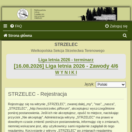
FAQ
Zaloguj się
S
Strona główna
z
STRZELEC
u
Wielkopolska Sekcja Strzelectwa Terenowego
k
Liga letnia 2026 - terminarz
[16.08.2026] Liga letnia 2026 - Zawody 4/6
a
W Y N I K I
j
Język:
STRZELEC - Rejestracja
Rejestrując się na witrynie „STRZELEC”, zwanej dalej „my”, ”nas”, „nasza”,
„STRZELEC”, „http://wsststrzelec.pl/forum”, akceptujesz wyszczególnione
poniżej postanowienia. Jeśli ich nie akceptujesz, opuść to miejsce, naciskając
przycisk „Nie akceptuję”. Administracja witryny „STRZELEC” ma prawo w
dowolnym czasie zmienić poniższe postanowienia, informując cię o zmianach,
niemniej wskazane jest, aby użytkownicy sami regularnie zaglądali do tego
regulaminu. Korzystanie z witryny „STRZELEC” po zmianach regulaminu