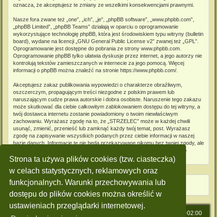
oznacza, że akceptujesz te zmiany ze wszelkimi konsekwencjami prawnymi.
Nasze fora zwane też „one”, „ich”, „je”, „phpBB software”, „www.phpbb.com”,
„phpBB Limited”, „phpBB Teams” działają w oparciu o oprogramowanie
wykorzystujące technologię phpBB, która jest środowiskiem typu witryny (bulletin
board), wydane na licencji „
GNU General Public License v2
” zwanej też „GPL”.
Oprogramowanie jest dostępne do pobrania ze strony
www.phpbb.com
.
Oprogramowanie phpBB tylko ułatwia dyskusje przez internet, a jego autorzy nie
kontrolują tekstów zamieszczanych w internecie za jego pomocą. Więcej
informacji o phpBB można znaleźć na stronie
https://www.phpbb.com/
.
Akceptujesz zakaz publikowania wypowiedzi o charakterze obraźliwym,
oszczerczym, propagującym treści niezgodne z polskim prawem lub
naruszającym cudze prawa autorskie i dobra osobiste. Naruszenie tego zakazu
może skutkować dla ciebie całkowitym zablokowaniem dostępu do tej witryny, a
twój dostawca internetu zostanie powiadomiony o twoim niewłaściwym
zachowaniu. Wyrażasz zgodę na to, że „STRZELEC” może w każdej chwili
usunąć, zmienić, przenieść lub zamknąć każdy twój temat, post. Wyrażasz
zgodę na zapisywanie wszystkich podanych przez ciebie informacji w naszej
bazie danych. Informacje te nie będą przekazywane nikomu bez twojej zgody, ale
ani „STRZELEC”, ani phpBB nie ponosi odpowiedzialności za włamania do
witryny, podczas których może dojść do kradzieży danych.
Strona ta używa plików cookies (tzw. ciasteczka)
w celach statystycznych, reklamowych oraz
funkcjonalnych. Warunki przechowywania lub
dostępu do plików cookies można określić w
ustawieniach przeglądarki internetowej.
Strona główna
Strefa czasowa
UTC+02:00