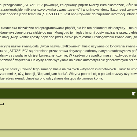
e, przeglądanie „STRZELEC” powoduje, że aplikacja phpBB tworzy kilka ciasteczek, które s
zawierają identyfikator użytkownika zwany „user-id” i anonimowy identyfikator sesji zwany
ysz chociaż jeden temat na „STRZELEC”. Jest ono używane do zapisania informacji, które te
iasteczka niezależne od oprogramowania phpBB, ale ich ten dokument nie dotyczy – ma o
to dane wysyłane przez ciebie do nas. Mogą być to między innymi posty napisane przez cie
ej „twoje konto” i posty napisane przez ciebie po rejestracji i zalogowaniu zwane dalej „tw
ikacyjną nazwę zwaną dalej „twoja nazwa użytkownika”, hasło używane do logowania zwane da
o konta na „STRZELEC” są chronione przez prawa dotyczące ochrony danych osobowych w p
ustalamy czy podanie ich jest konieczne, czy nie. W każdym przypadku, masz możliwość wybra
 możliwość włączenia lub wyłączenia wysyłania do ciebie automatycznie generowanych prze
mniej nie należy używać tego samego hasła na różnych witrynach internetowych. Hasło to um
je zapomnisz, użyj funkcji „Nie pamiętam hasła”. Witryna poprosi cię o podanie nazwy użytko
ie adres e-mail. Umożliwi ono odzyskanie dostępu do twojego konta.
ted