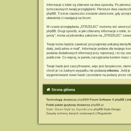
Informacje o tobie są zbierane na dwa sposoby. Po pierwsz
tymczasowych twojej przeglądarki. Pierwsze dwa ciasteczka 
phpBB. Trzecie ciasteczko zostanie utworzone, gdy przejrz
ułatwienia ci nawigacji na forum.
W czasie przeglądania „STRZELEC” możemy też utworzyć c
phpBB. Drugi sposób, w jaki zbieramy informacje o tobie, 
posty”, konta użytkownika założone na „STRZELEC” zwane dal
Twoje konto będzie zawierać przynajmniej unikalną identyf
dalej „twój adres e-mail”. Informacje podane dla twojeg
podania dodatkowych informacji przy rejestracji, i to my 
publicznie. Co więcej, w panelu zarządzania kontem masz
Twoje hasło jest zaszyfrowane, więc jest bezpieczne, nie
chroń je i w żadnym wypadku nie podawaj
nikomu
. Jeśli 
wygenerowane nowe hasło i przesłane na podany przez cieb
Strona główna
Technologię dostarcza
phpBB
® Forum Software © phpBB Limi
Polski pakiet językowy dostarcza
phpBB.pl
Style: Green-Style by Joyce&Luna
phpBB-Style-Design
Zasady ochrony danych osobowych
|
Regulamin