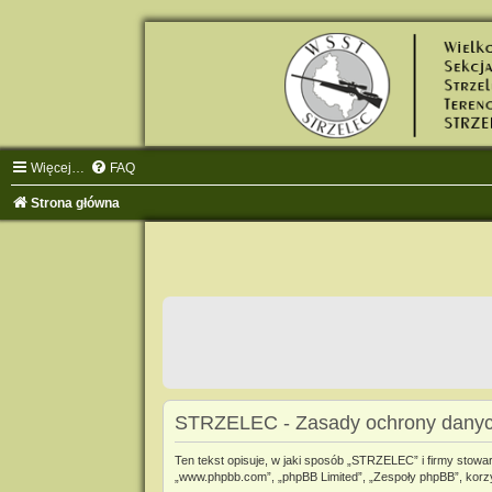
Więcej…
FAQ
Strona główna
STRZELEC - Zasady ochrony dany
Ten tekst opisuje, w jaki sposób „STRZELEC” i firmy stowar
„www.phpbb.com”, „phpBB Limited”, „Zespoły phpBB”, korzyst