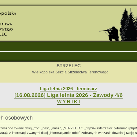
STRZELEC
Wielkopolska Sekcja Strzelectwa Terenowego
Liga letnia 2026 - terminarz
[16.08.2026] Liga letnia 2026 - Zawody 4/6
W Y N I K I
ch osobowych
zyszone zwane dalej „my”, „nas”, „nasz”, „STRZELEC”, „http://wsststrzelec.pl/forum” i phpB
ają z informacji zwanymi dalej „informacjami o tobie” zebranych w czasie dowolnej twojej s