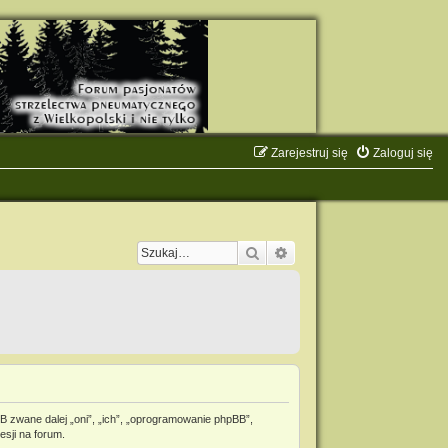
Zarejestruj się
Zaloguj się
Szukaj
Wyszukiwanie zaawanso
B zwane dalej „oni”, „ich”, „oprogramowanie phpBB”,
esji na forum.