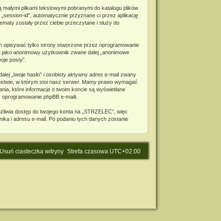
ą małymi plikami tekstowymi pobranymi do katalogu plików
 „session-id”, automatycznie przyznane ci przez aplikację
maty zostały przez ciebie przeczytane i służy do
n opisywać tylko strony stworzone przez oprogramowanie
bie jako anonimowy użytkownik zwane dalej „anonimowe
oje posty”.
lej „twoje hasło” i osobisty aktywny adres e-mail zwany
aństwie, w którym stoi nasz serwer. Mamy prawo wymagać
nia, które informacje o twoim koncie są wyświetlane
z oprogramowanie phpBB e-maili.
ożliwia dostęp do twojego konta na „STRZELEC”, więc
wnika i adresu e-mail. Po podaniu tych danych zostanie
Usuń ciasteczka witryny
Strefa czasowa
UTC+02:00