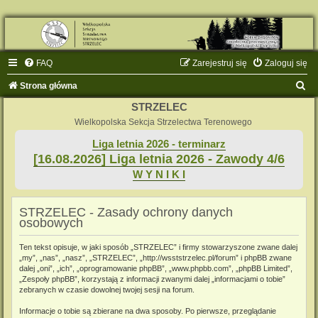
FAQ
Zarejestruj się
Zaloguj się
S
Strona główna
z
STRZELEC
u
Wielkopolska Sekcja Strzelectwa Terenowego
k
Liga letnia 2026 - terminarz
[16.08.2026] Liga letnia 2026 - Zawody 4/6
a
W Y N I K I
j
STRZELEC - Zasady ochrony danych
osobowych
Ten tekst opisuje, w jaki sposób „STRZELEC” i firmy stowarzyszone zwane dalej
„my”, „nas”, „nasz”, „STRZELEC”, „http://wsststrzelec.pl/forum” i phpBB zwane
dalej „oni”, „ich”, „oprogramowanie phpBB”, „www.phpbb.com”, „phpBB Limited”,
„Zespoły phpBB”, korzystają z informacji zwanymi dalej „informacjami o tobie”
zebranych w czasie dowolnej twojej sesji na forum.
Informacje o tobie są zbierane na dwa sposoby. Po pierwsze, przeglądanie