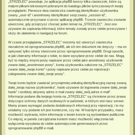
„STRZELEC” powoduje, że aplikacja phpBB tworzy kilka ciasteczek, które są
małymi plikami tekstowymi pobranymi do katalogu plików tymczasowych twojej
przeglądarki. Pierwsze dwa ciasteczka zawierają identyfikator użytkownika
zwany „user-id” i anonimowy identyfikator sesji zwany „session-id”,
automatycznie przyznane ci przez aplikację phpBB. Trzecie ciasteczko zostanie
utworzone, gdy przejrzysz chociaż jeden temat na „STRZELEC”. Jest ono
używane do zapisania informacji, które tematy zostały przez ciebie przeczytane i
służy do ułatwienia ci nawigacji na forum.
W czasie przeglądania „STRZELEC” możemy też utworzyć ciasteczka
niezależne od oprogramowania phpBB, ale ich ten dokument nie dotyczy – ma on
opisywać tylko strony stworzone przez oprogramowanie phpBB. Drugi sposób,
w jaki zbieramy informacje o tobie, to dane wysyłane przez ciebie do nas. Mogą
być to między innymi posty napisane przez ciebie jako anonimowy użytkownik
zwane dalej „anonimowe posty”, konta użytkownika założone na „STRZELEC”
zwane dalej „twoje konto” i posty napisane przez ciebie po rejestracji i
zalogowaniu zwane dalej „twoje posty”.
Twoje konto będzie zawierać przynajmniej unikalną identyfikacyjną nazwę zwaną
dalej „twoja nazwa użytkownika”, hasło używane do logowania zwane dalej „twoje
hasło” i osobisty aktywny adres e-mail zwany dalej „twój adres e-mail”.
Informacje podane dla twojego konta na „STRZELEC” są chronione przez prawa
dotyczące ochrony danych osobowych w państwie, w którym stoi nasz serwer.
Mamy prawo wymagać podania dodatkowych informacji przy rejestracji, i to my
ustalamy czy podanie ich jest konieczne, czy nie. W każdym przypadku, masz
możliwość wybrania, które informacje o twoim koncie są wyświetlane publicznie.
Co więcej, w panelu zarządzania kontem masz możliwość włączenia lub
wyłączenia wysyłania do ciebie automatycznie generowanych przez
oprogramowanie phpBB e-maili.