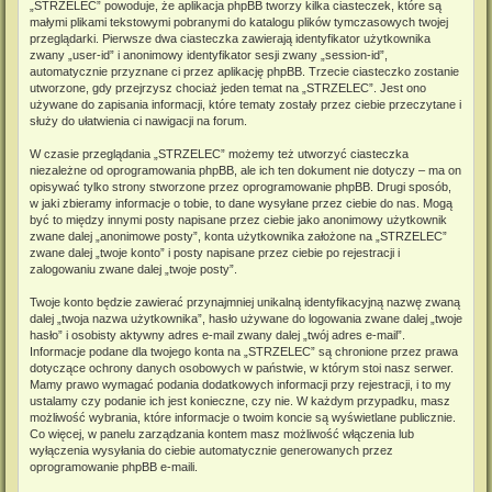
„STRZELEC” powoduje, że aplikacja phpBB tworzy kilka ciasteczek, które są
małymi plikami tekstowymi pobranymi do katalogu plików tymczasowych twojej
przeglądarki. Pierwsze dwa ciasteczka zawierają identyfikator użytkownika
zwany „user-id” i anonimowy identyfikator sesji zwany „session-id”,
automatycznie przyznane ci przez aplikację phpBB. Trzecie ciasteczko zostanie
utworzone, gdy przejrzysz chociaż jeden temat na „STRZELEC”. Jest ono
używane do zapisania informacji, które tematy zostały przez ciebie przeczytane i
służy do ułatwienia ci nawigacji na forum.
W czasie przeglądania „STRZELEC” możemy też utworzyć ciasteczka
niezależne od oprogramowania phpBB, ale ich ten dokument nie dotyczy – ma on
opisywać tylko strony stworzone przez oprogramowanie phpBB. Drugi sposób,
w jaki zbieramy informacje o tobie, to dane wysyłane przez ciebie do nas. Mogą
być to między innymi posty napisane przez ciebie jako anonimowy użytkownik
zwane dalej „anonimowe posty”, konta użytkownika założone na „STRZELEC”
zwane dalej „twoje konto” i posty napisane przez ciebie po rejestracji i
zalogowaniu zwane dalej „twoje posty”.
Twoje konto będzie zawierać przynajmniej unikalną identyfikacyjną nazwę zwaną
dalej „twoja nazwa użytkownika”, hasło używane do logowania zwane dalej „twoje
hasło” i osobisty aktywny adres e-mail zwany dalej „twój adres e-mail”.
Informacje podane dla twojego konta na „STRZELEC” są chronione przez prawa
dotyczące ochrony danych osobowych w państwie, w którym stoi nasz serwer.
Mamy prawo wymagać podania dodatkowych informacji przy rejestracji, i to my
ustalamy czy podanie ich jest konieczne, czy nie. W każdym przypadku, masz
możliwość wybrania, które informacje o twoim koncie są wyświetlane publicznie.
Co więcej, w panelu zarządzania kontem masz możliwość włączenia lub
wyłączenia wysyłania do ciebie automatycznie generowanych przez
oprogramowanie phpBB e-maili.