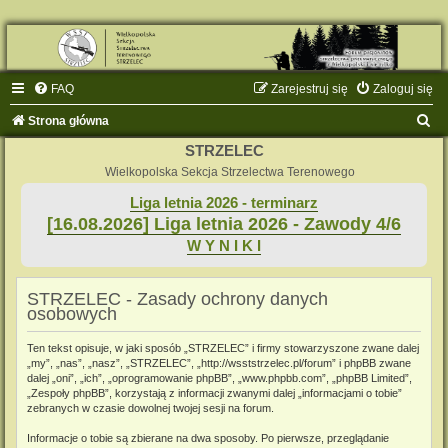
FAQ
Zarejestruj się
Zaloguj się
S
Strona główna
z
STRZELEC
u
Wielkopolska Sekcja Strzelectwa Terenowego
k
Liga letnia 2026 - terminarz
[16.08.2026] Liga letnia 2026 - Zawody 4/6
a
W Y N I K I
j
STRZELEC - Zasady ochrony danych
osobowych
Ten tekst opisuje, w jaki sposób „STRZELEC” i firmy stowarzyszone zwane dalej
„my”, „nas”, „nasz”, „STRZELEC”, „http://wsststrzelec.pl/forum” i phpBB zwane
dalej „oni”, „ich”, „oprogramowanie phpBB”, „www.phpbb.com”, „phpBB Limited”,
„Zespoły phpBB”, korzystają z informacji zwanymi dalej „informacjami o tobie”
zebranych w czasie dowolnej twojej sesji na forum.
Informacje o tobie są zbierane na dwa sposoby. Po pierwsze, przeglądanie